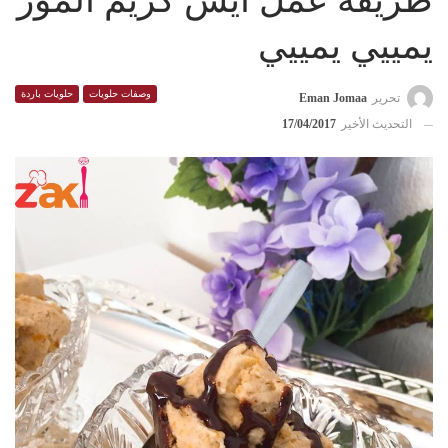
طريقة عمل ايس كريم الموز
يمييي يمييي
وصفات حلويات
حلويات باردة
تحرير
Eman Jomaa
التحديث الأخير
17/04/2017