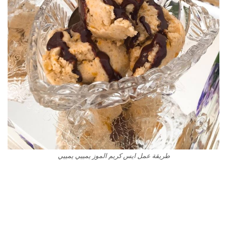
طريقة عمل ايس كريم الموز يمييي يمييي