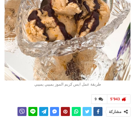
طريقة عمل ايس كريم الموز يمييي يمييي
9
5٬943
مشاركة