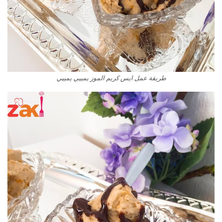
طريقة عمل ايس كريم الموز يمييي يمييي