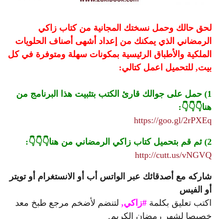
لحق حالك وحمل نسختك المجانية من كتاب زاكي
الرمضاني الذي يمكنك من إعداد أشهى أصناف الحلويات
الملكية والأطباق الرئيسية بمكونات سهلة ومتوفرة في كل
بيت, للتحميل اعمل كتالي:
1) حمل على جوالك قارئ الكتب بتثبيت هذا البرنامج من
هنا👇👇👇:
https://goo.gl/2rPXEq
2) ثم قم بتحميل كتاب زاكي الرمضاني من هنا👇👇👇:
http://cutt.us/vNGVQ
شاركه مع أصدقائك عبر الواتس أب أو الانستغرام أو تويتر
أو الفيس
اكتب تعليق بكلمة
#زاكي,
لتنضم لأضخم مرجع طبخ معد
خصيصا لشهر رمضان الكريم.