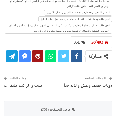
اضغط هنا للتحميل: http://cutt.us/vNGVQ شاركه مع أصدقائك عبر الواتس أب أو الانستغرام أو
تويتر أو الفيس اكتب تعليق بكلمة #زاكي
لتنضم لأضخم مرجع طبخ معد خصيصا لشهر رمضان الكريم.
لحق حالك وحمل كتاب زاكي الرمضاني مرجعك الأول لعالم الطبخ
لحق حالك وحمل نسختك المجانية من كتاب زاكي الرمضاني الذي يمكنك من إعداد أشهى أصناف
الحلويات الملكية والأطباق الرئيسية بمكونات سهلة ومتوفرة في كل بيت
351
28٬403
مشاركة
المقالة السابقة
المقالة التالية
دونات خفيف و هش و لذيذ جداً
اطيب و الز كيك طبقااات
عرض التعليقات (351)