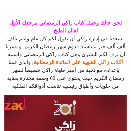
لحق حالك وحمل كتاب زاكي الرمضاني مرجعك الأول
لعالم الطبخ
يسعدنا في إدارة زاكي أن نقول لكم كل عام وانتم بألف
ألف ألف خير بمناسبة قدوم شهر رمضان الكريم, و يسرنا
أن نزف لكم البشرى وهي كتاب زاكي الرمضاني واسمه:
أكلات زاكي الشهية على المائدة الرمضانية,
والذي قمنا
بإعداده مع نخبة من أمهر طهاة زاكي خصيصاً لشهر
رمضان الكريم حيث يحتوي على 60 وصفة مختارة بعناية
من حلويات وأطباق رئيسية تناسب أذواقكم الملكية