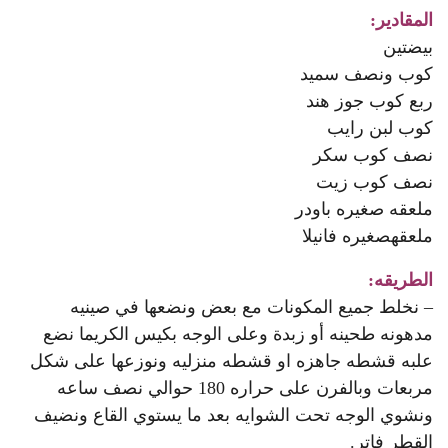
المقادير:
بيضتين
كوب
ونصف سميد
ربع
كوب جوز هند
كوب لبن رايب
نصف
كوب سكر
نصف كوب زيت
ملعقه صغيره باودر
ملعقه
صغيره فانيلا
الطريقه:
– نخلط جميع المكونات مع بعض ونضعها في صينيه
مدهونه طحينه أو زبدة وعلى الوجه بكيس الكريما نضع
علبه قشطه جاهزه او قشطه منزليه ونوزعها على شكل
مربعات وبالفرن على حراره 180 حوالي نصف ساعه
ونشوي الوجه تحت الشوايه بعد ما يستوي القاع ونضيف
القطر فاتر.