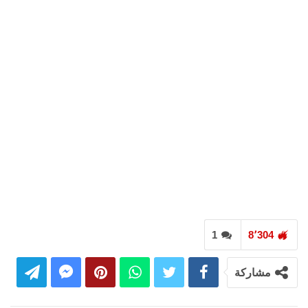
1
8٬304
مشاركة