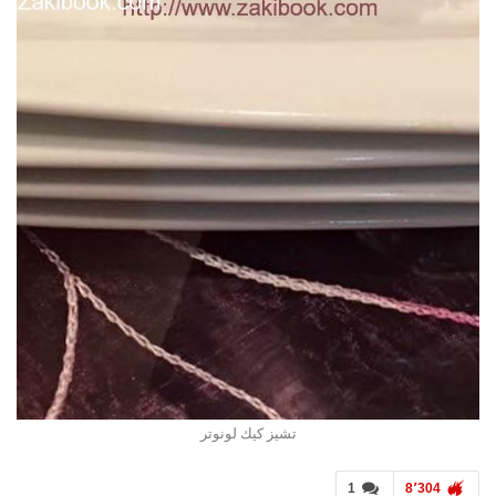
تشيز كيك لونوتر
1
8٬304