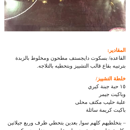
المقادير:
القاعده/ بسكوت دايجستف مطحون ومخلوط بالزبدة
بترتبيه بقاع قالب التشييز وبتحطيه بالتلاجه.
خلطة التشييز/
١٥ حبة جبنة كيري
وباكيت جيمر
علبة حليب مكثف محلى
باكيت كريمة سائلة
– بتخلطيهم كلهم سوا, بعدين بتحطي ظرف وربع جيلاتين