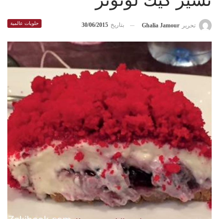
تشيز كيك لونوتر
حلويات عالمية
بتاريخ
30/06/2015
تحرير
Ghalia Jamour