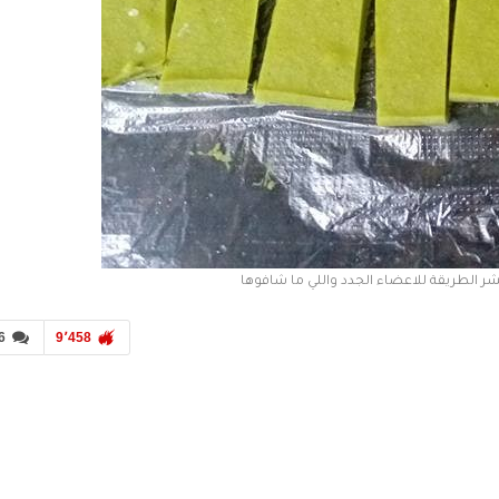
شر الطريقة للاعضاء الجدد واللي ما شافوها
6
9٬458