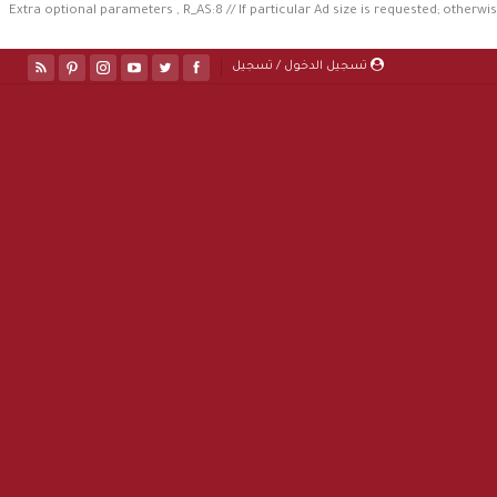
//Extra optional parameters , R_AS:8 // If particular Ad size is requested; otherwis
تسجيل الدخول / تسجيل