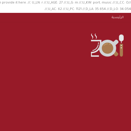
n provide it here. //, U_LN: r //,U_AGE: 27 //,U_G: m //,U_KW: port, music //,U_CC: O
//,U_AC: 62 //,U_PC: 1121 //,D_LA: 35.654 //,D_LO: 34.054
الرئيسية