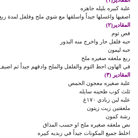
المقادير(١)
علبة كبيره بليله جاهزه
اصفيها واغسلها جيداً واسلقها مع شوي ملح وفلفل لمدة رب
المقادير(٢)
فص ثوم
حبه فلفل حار واخرج منه البذور
حبه ليمون
ربع ملعقه صغيره ملح
في الهاون احط الثوم والفلفل والملح وادقهم جيداً ثم اضي
المقادير (٣)
علبة صغيره معجون الحمص
ثلث كوب طحينه سايله
علبه لبن زبادي ١٧٠غ
ملعقتين زيت زيتون
رشة كمون
نص ملعقه صغيره ملح او حسب المذاق
اخلط جميع المكونات جيداً في زبديه كبيره