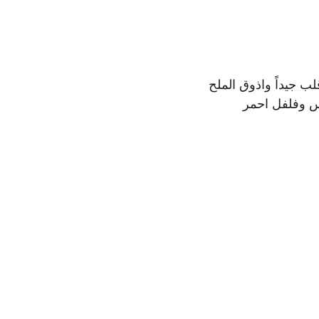
ب جيداً واذوق الملح
نس وفلفل احمر