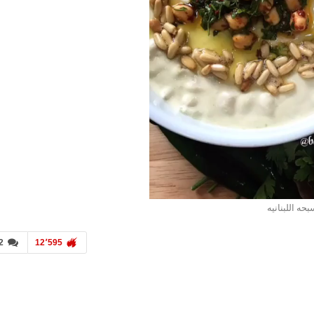
حه اللبنانيه
2
12٬595