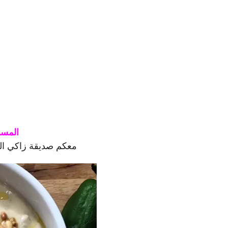
المسبح
معكم صديقة زاكي ال