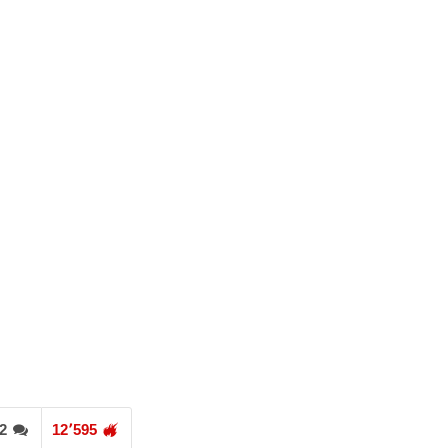
2
12٬595