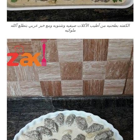
الكفته بطحنيه من آطيب الآكلات صيفيه وشتويه ومع خبز عربي بتطلع آكله
ملوكيه