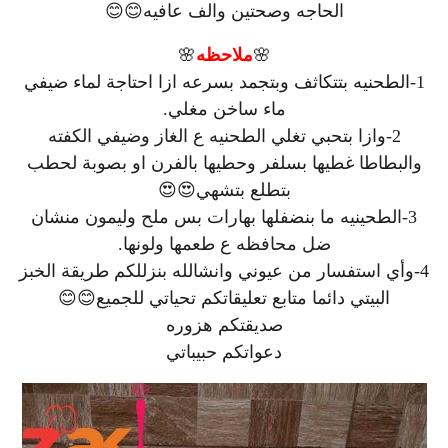
الحاجه وصحتين والف عافيه😊😊
🌸
ملاحظه
🌸
1-الطحنيه بتتكاثف وبتجمد بسرعه ازا احتاجة لماء ضيفي
ماء ساخن مغلي.
2-وازا بتحبي تغلي الطحنيه ع الغاز وضيفي الكفته
والبطاطا غطيها بسلفر وحطيها بالفرن او بصوبة لحطب
بتطلع بتشهي😍😍
3-الطحينيه ما بنضفلها بهارات بس ملح وليمون منشان
ضل محافظه ع طعمها ولونها.
4-وأي استفسار من عيوني وانشالله بنزللكم طريقة الخبز
البيتي دائما متابع تعليقاتكم تحياتي للجميع😊😊
صديقتكم هزوره
دعواتكم حبيباتي