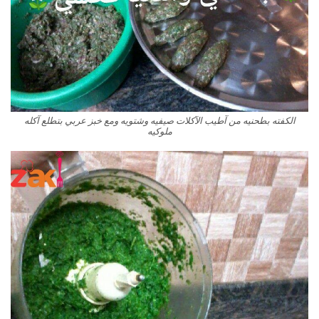
الكفته بطحنيه من آطيب الآكلات صيفيه وشتويه ومع خبز عربي بتطلع آكله
ملوكيه