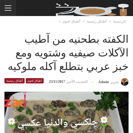
الرئيسية
أطباق رئيسية
أطباق لحوم
الكفته بطحنيه من آطيب
الآكلات صيفيه وشتويه ومع
خبز عربي بتطلع آكله ملوكيه
أطباق لحوم
أطباق رئيسية
التحديث الأخير
23/11/2017
تحرير
Admin