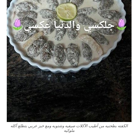
الكفته بطحنيه من آطيب الآكلات صيفيه وشتويه ومع خبز عربي بتطلع آكله
ملوكيه