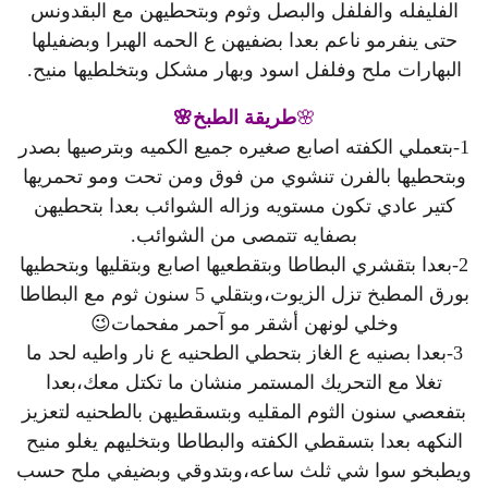
الفليفله والفلفل والبصل وثوم وبتحطيهن مع البقدونس
حتى ينفرمو ناعم بعدا بضفيهن ع الحمه الهبرا وبضفيلها
البهارات ملح وفلفل اسود وبهار مشكل وبتخلطيها منيح.
🌸
طريقة الطبخ🌸
1-بتعملي الكفته اصابع صغيره جميع الكميه وبترصيها بصدر
وبتحطيها بالفرن تنشوي من فوق ومن تحت ومو تحمريها
كتير عادي تكون مستويه وزاله الشوائب بعدا بتحطيهن
بصفايه تتمصى من الشوائب.
2-بعدا بتقشري البطاطا وبتقطعيها اصابع وبتقليها وبتحطيها
بورق المطبخ تزل الزيوت،وبتقلي 5 سنون ثوم مع البطاطا
وخلي لونهن أشقر مو آحمر مفحمات😉
3-بعدا بصنيه ع الغاز بتحطي الطحنيه ع نار واطيه لحد ما
تغلا مع التحريك المستمر منشان ما تكتل معك،بعدا
بتفعصي سنون الثوم المقليه وبتسقطيهن بالطحنيه لتعزيز
النكهه بعدا بتسقطي الكفته والبطاطا وبتخليهم يغلو منيح
ويطبخو سوا شي ثلث ساعه،وبتدوقي وبضيفي ملح حسب