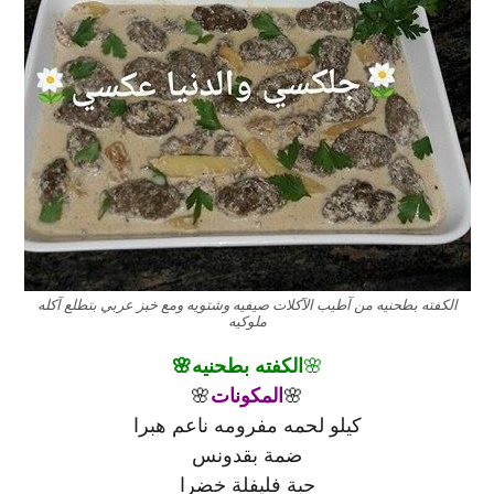
الكفته بطحنيه من آطيب الآكلات صيفيه وشتويه ومع خبز عربي بتطلع آكله
ملوكيه
🌸
الكفته بطحنيه🌸
🌸
المكونات
🌸
كيلو لحمه مفرومه ناعم هبرا
ضمة بقدونس
حبة فليفلة خضرا