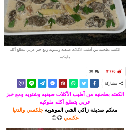
الكفته بطحنيه من آطيب الآكلات صيفيه وشتويه ومع خبز عربي بتطلع آكله
ملوكيه
30
9٬776
مشاركة
الكفته بطحنيه من آطيب الآكلات صيفيه وشتويه ومع خبز
عربي بتطلع آكله ملوكيه
معكم صديقة زاكي الشي الموهوبة
جلكسي والدنيا
عكسي
😊😊