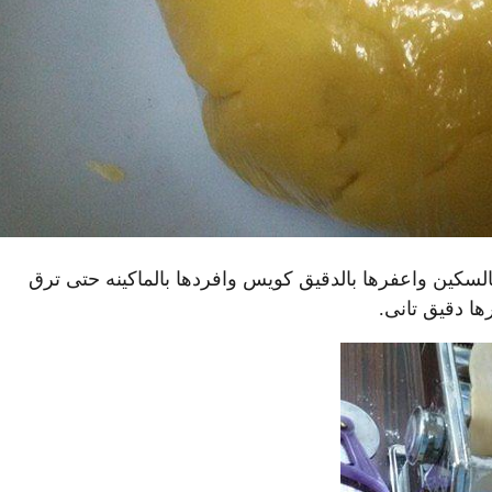
بالسكين واعفرها بالدقيق كويس وافردها بالماكينه حتى ترق
ا دقيق تانى.