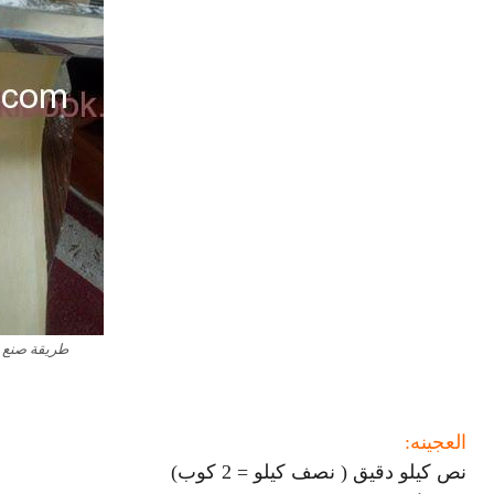
طريقة صنع ا
العجينه:
نص كيلو دقيق ( نصف كيلو = 2 كوب)