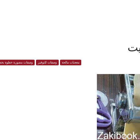
يت
معجنات مالحة
وصفات للتوفير
وصفات مصورة خطوة بخط