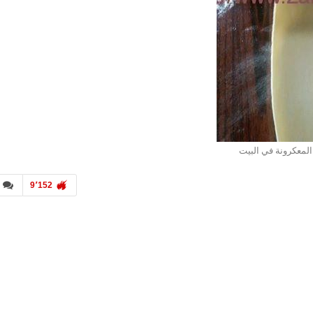
لمعكرونة في البيت
9٬152