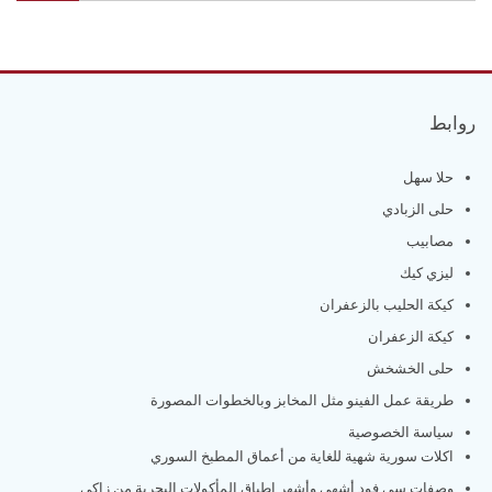
روابط
حلا سهل
حلى الزبادي
مصابيب
ليزي كيك
كيكة الحليب بالزعفران
كيكة الزعفران
حلى الخشخش
طريقة عمل الفينو مثل المخابز وبالخطوات المصورة
سياسة الخصوصية
اكلات سورية شهية للغاية من أعماق المطبخ السوري
وصفات سي فود أشهى وأشهر اطباق المأكولات البحرية من زاكي