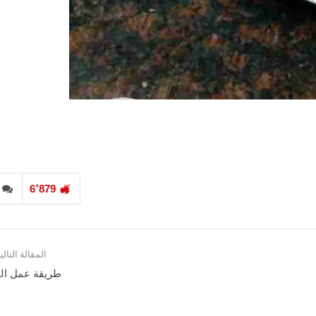
6٬879
المقالة التالي
طريقة عمل الت