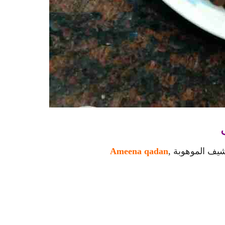
يف الموهوبة ,
Ameena qadan