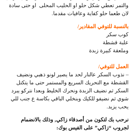
والتمر تعطي شكل حلو
او الحليب المحلى
او حتى سادة
لان طعما حلو كفاية وعافيات مقدما.
بالنسبة للتوفي
المقادير/
كوب سكر
علبة قشطة
وملعقة كبيرة زبدة
العمل
للتوفي/
– نذوب السكر عالنار لحد ما يصير لونو ذهبي ونضيف
القشطة مع التحريك السريع والمستمر حتى ما يتكتل
السكر ثم نضيف الزبدة ونحرك الخليط وبعدا نتركو يبرد
شوي ثم نضيفو للكيك وبنخلي الباقي بكاسة ع جنب للي
يحب يزيد.
نرحب بك لتكون من أصدقاء زاكي, وذلك بالانضمام
لجروب “زاكي” على الفيس بوك: