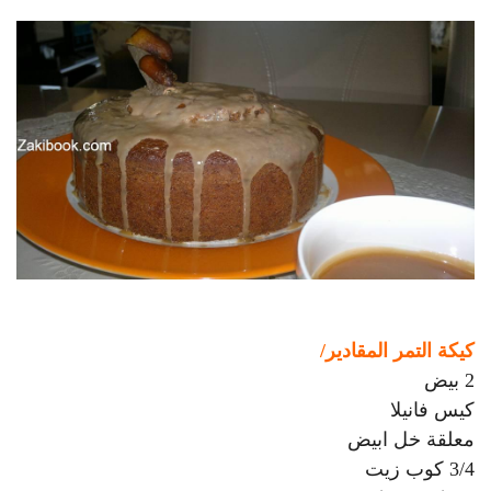
كيكة التمر
المقادير/
2 بيض
كيس فانيلا
معلقة خل ابيض
3/4 كوب زيت