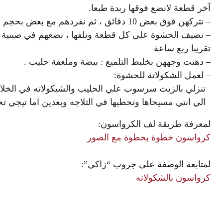
آخر قطعة لانضع فوقها ربدة طبعا.
– نتركهن فوق بعض 10 دقائق ، ثم نفردهم مع بعض بحجم البيتزا الكبيرة ، ونقطعهم 16 مثلث مثل البيتزا .
– نضيف الحشوة على كل قطعة ونلفها ، نضعهم في صينية ال
تقريبا ربع ساعة
– دهنت وجههن بخليط التلميع : بيضة وملعقة حليب .
– لعمل الشكولاتة للحشوة:
تنزلي بالزيت سرسوب علي الحليب والشيكولاته في الخل
الي انتي مسيحاها
وتحطيها في التلاجه
وبعدين
اما تيجي ت
لمعرفة طريقة لف الكرواسون:
كرواسون خطوة بخطوة مع الصور
لمتابعة الوصفة على جروب “زاكي”:
كرواسون بالشكولاته