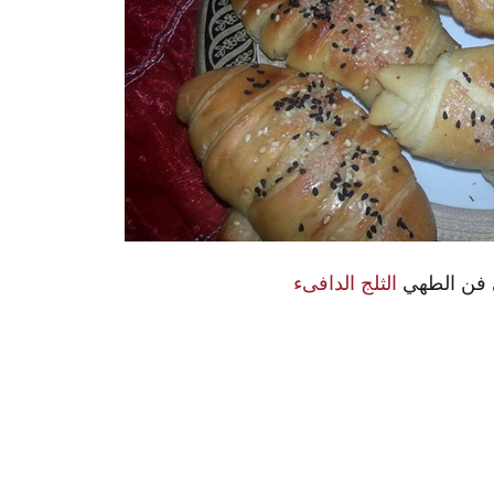
ي فن الطهي
الثلج الدافىء