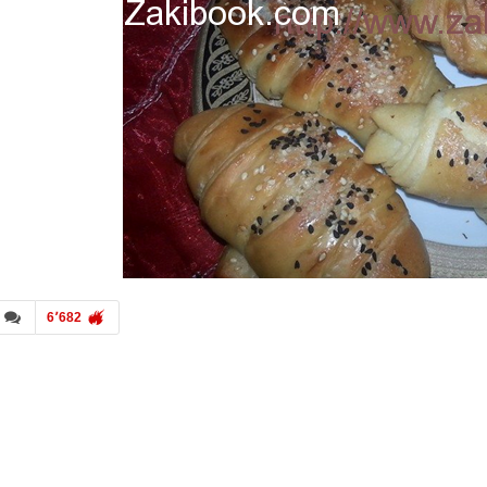
6٬682