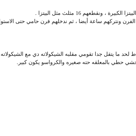
فرن ونتركهم ساعة أيضا ، ثم ندخلهم فرن حامي حتى الاستوا
اط
لحد ما يتقل جدا
تقومي مقلبه الشيكولاته دي مع الشيكولا
حشي حطي بالمعلقه حته صغيره
والكرواسو يكون كبير.