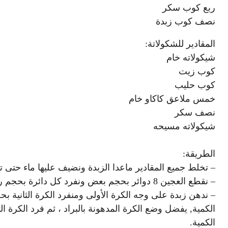
ربع كوب سكر
نصف كوب زبدة
المقادير للشكولاتة:
شيكولاته خام
كوب زيت
كوب حليب
خمس ملاعق كاكاو خام
نصف سكر
شيكولاته مسيحه
الطريقة:
– تخلط جميع المقادير ماعدا الزبدة ونضيف عليها ماء حتى
– نقطع العجين 8 دوائر بحجم بعض ونفرد كل دائرة بحجم رغيف الخبز.
– ندهن زبدة على وجه الكرة الأولى ومنفرد الكرة الثانية ب
الكمية, يفضل وضع الكرة المدهونة بالبراد ، ثم فرد الكرة ا
الكمية.