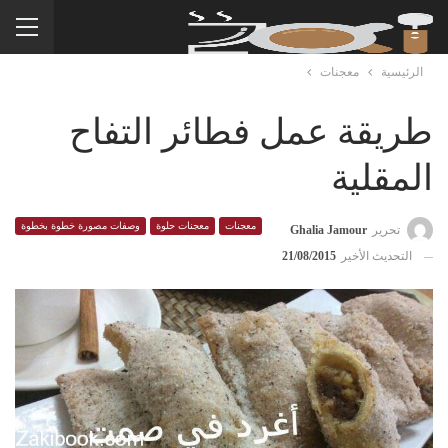
الرئيسية
معجنات
طريقة عمل فطائر التفاح
المقلية
معجنات
معجنات حلوة
وصفات مصورة خطوة بخطوة
تحرير
Ghalia Jamour
التحديث الأخير
21/08/2015