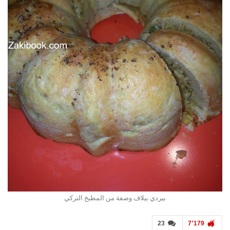
بيردي بيلاف وصفة من المطبخ التركي
23
7٬179