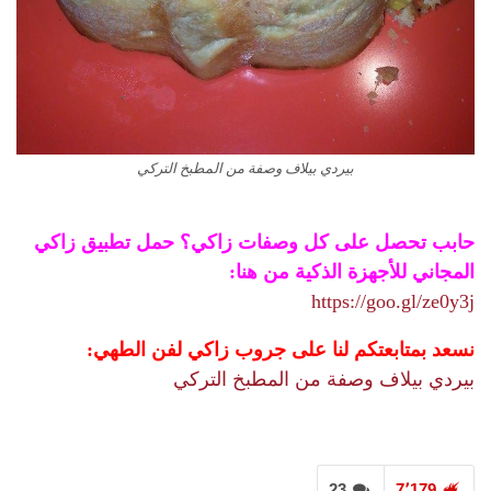
بيردي بيلاف وصفة من المطبخ التركي
حابب تحصل على كل وصفات زاكي؟ حمل تطبيق زاكي
المجاني للأجهزة الذكية من هنا:
https://goo.gl/ze0y3j
نسعد بمتابعتكم لنا على جروب زاكي لفن الطهي:
بيردي بيلاف وصفة من المطبخ التركي
23
7٬179