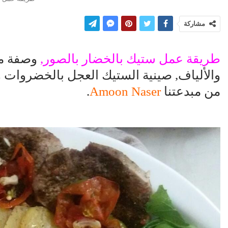
مشاركة
طريقة عمل ستيك بالخضار بالصور,
وصفة مم
والألياف, صينية الستيك العجل بالخضروات و
من مبدعتنا
Amoon Naser
.