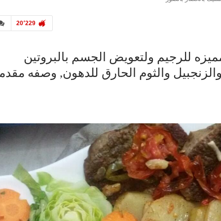
20٬229
يزه للرجيم ولتعويض الجسم بالبروتين
الزنجبيل والثوم الحارق للدهون, وصفه مقدم