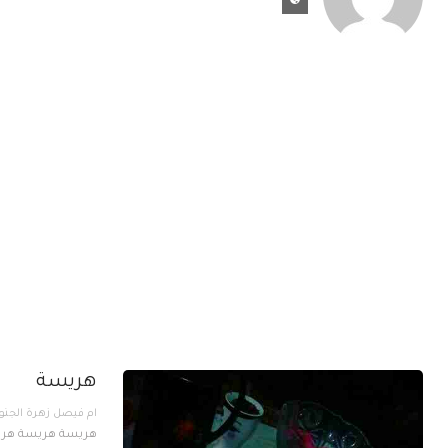
هريسة