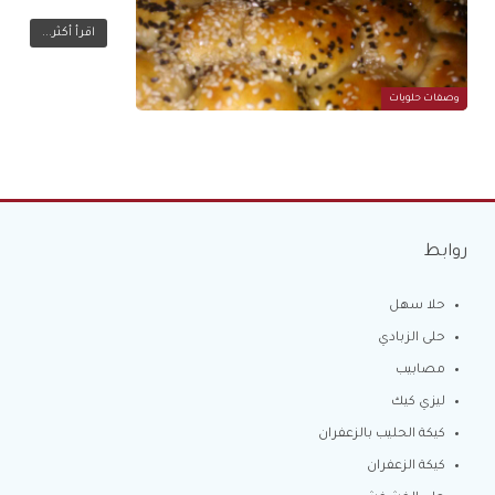
اقرأ أكثر...
وصفات حلويات
روابط
حلا سهل
حلى الزبادي
مصابيب
ليزي كيك
كيكة الحليب بالزعفران
كيكة الزعفران