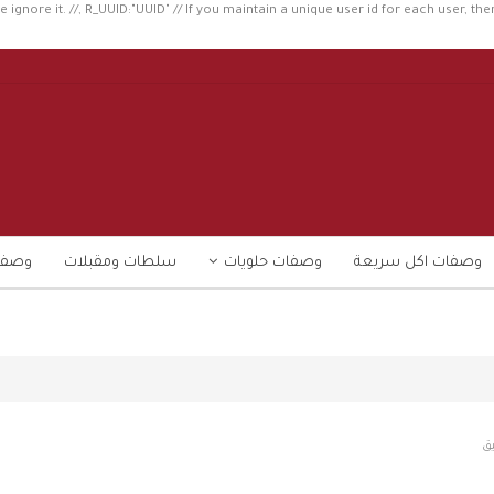
e ignore it. //, R_UUID:"UUID" // If you maintain a unique user id for each user, the
وصفات اكل سريعة
وصفات حلويات
سلطات ومقبلات
وصفا