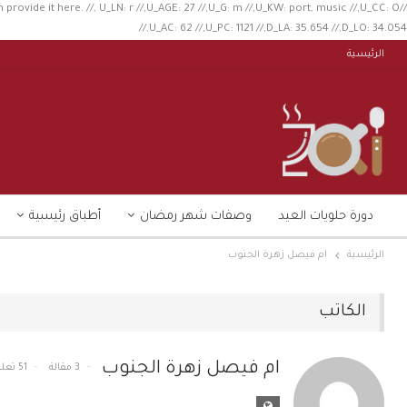
n provide it here. //, U_LN: r //,U_AGE: 27 //,U_G: m //,U_KW: port, music //,U_CC: O
//,U_AC: 62 //,U_PC: 1121 //,D_LA: 35.654 //,D_LO: 34.054
الرئيسية
دورة حلويات العيد
وصفات شهر رمضان
أطباق رئيسية
الرئيسية
ام فيصل زهرة الجنوب
الكاتب
ام فيصل زهرة الجنوب
3 مقالة
51 تعليق