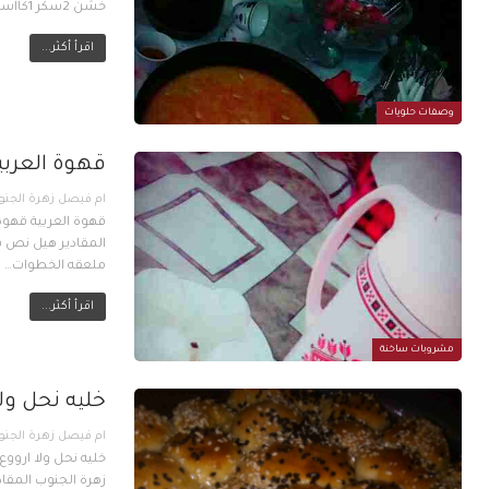
خشن 2سكر 1كااسه لبن زبادي 1 كاسةزيت نباتي ظرف فانيلا ظرف بيكنج باودر القطر: كاستين سكر كاسة مي…
اقرأ أكثر...
وصفات حلويات
قهوة العربي
قهوة العربية قهوة
ملعقه الخطوات…
اقرأ أكثر...
مشروبات ساخنة
خليه نحل ولا
خليه نحل ولا ارووع
زهرة الجنوب المقادير اكواب طحين 3 سكر زيت نباتي ملح