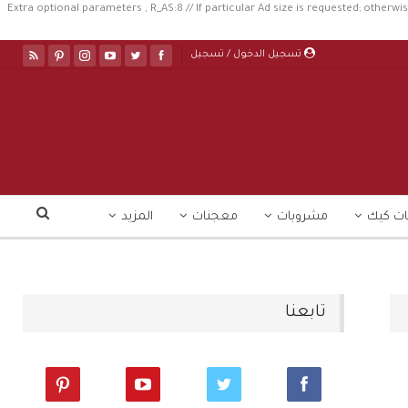
//Extra optional parameters , R_AS:8 // If particular Ad size is requested; otherwis
تسجيل الدخول / تسجيل
ت كيك
مشروبات
معجنات
المزيد
تابعنا