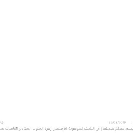
ام فيصل زهرة الجنوب
25/09/2019
هريسة هريسة هريسة, معكم صديقة زاكي الشيف الموهوبة ,ام فيصل زهرة الجنو