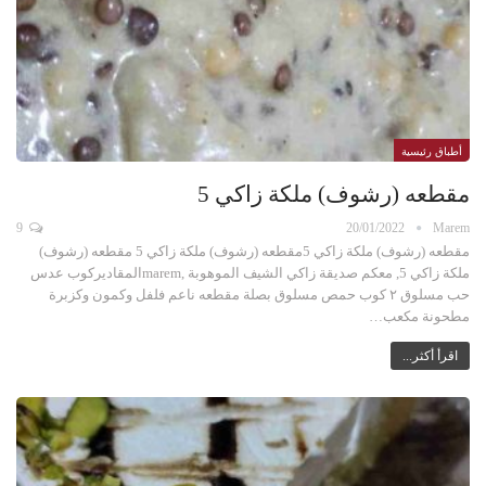
أطباق رئيسية
مقطعه (رشوف) ملكة زاكي 5
9
20/01/2022
Marem
مقطعه (رشوف) ملكة زاكي 5مقطعه (رشوف) ملكة زاكي 5 مقطعه (رشوف)
ملكة زاكي 5, معكم صديقة زاكي الشيف الموهوبة ,maremالمقاديركوب عدس
حب مسلوق ٢ كوب حمص مسلوق بصلة مقطعه ناعم فلفل وكمون وكزبرة
مطحونة مكعب…
اقرأ أكثر...