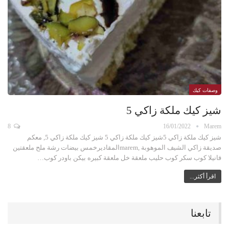
وصفات كيك
شيز كيك ملكة زاكي 5
8
16/01/2022
Marem
شيز كيك ملكة زاكي 5شيز كيك ملكة زاكي 5 شيز كيك ملكة زاكي 5, معكم
صديقة زاكي الشيف الموهوبة ,maremالمقاديرخمس بيضات رشة ملح ملعقتين
فانيلا كوب سكر كوب حليب ملعقة خل ملعقة كبيره بيكن باودر كوب…
اقرأ أكثر...
تابعنا