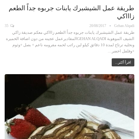
طريقة عمل الشيشبرك يابنات جربوه جداً الطعم
زاااكي
35
20/08/2017
Gehan Alqadi
طريقة عمل الشيشبرك يابنات جربوه جداً الطعم زاااكي معكم صديقة زاكي
الشيف الموهوبة GEHAN ALQADIالمقاديرعمل عجينه من دون اضافة الخميره
ونخليه ترتاح لمدة 10 دقائق كيلو لبن رائب لحمه مفرومه ناعم + بصل +وثوم
+وفلفل اخضر…
اقرأ أكثر...