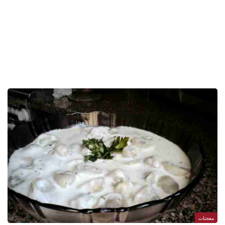
معجنات