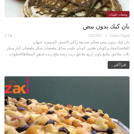
وصفات حلويات
بان كيك بدون بيض
6
3/02/2017
Gehan Alqadi
بان كيك بدون بيض معكم صديقة زاكي الشيف المميزة جيهان
القاضيالمقاديركوبان طحين كوبان حليب سائل ملعقتان سكر ملعقتان كبار سكر
ثلاث ملاعق بيكنغ باودر اربع ملاعق زيت رشة ملح زبده لدهن المقلاهالخطوات…
اقرأ أكثر...