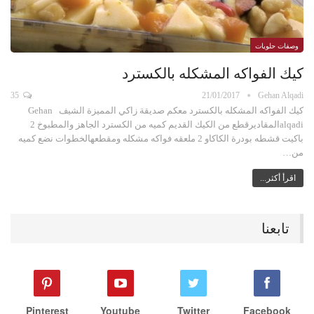
وصفات حلويات
كيك الفواكه المشكله بالكسترد
35
21/01/2017
Gehan Alqadi
كيك الفواكه المشكله بالكسترد معكم صديقة زاكي المميزة الشيف Gehan
alqadiالمقاديرقطع من الكيك القديم كميه من الكسترد الجاهز والمطبوخ 2
باكيت قشطه بودرة الكاكاو 2 ملعقه فواكه مشكله ومقطعهالخطوات نضع كميه
من…
اقرأ أكثر...
تابعنا
Pinterest
Youtube
Twitter
Facebook