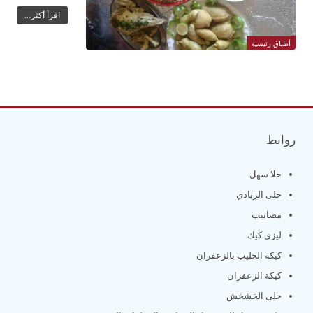
اقرأ أكثر...
أطباق رئيسية
روابط
حلا سهل
حلى الزبادي
مصابيب
ليزي كيك
كيكة الحليب بالزعفران
كيكة الزعفران
حلى الخشخش