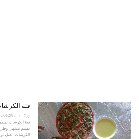
فتة الكرشا
30/08/2018
Yyy
فتة الكرشات يممم
الكرشات: بصل تو