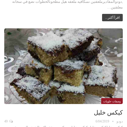
,دودوالمقاديرملعقتين نسكافيه ملعقه هيل مطحونالخطوات نضع في سخانه
معلقتين…
اقرأ أكثر...
وصفات حلويات
كيكس خليل
دودو
6/04/2019
49