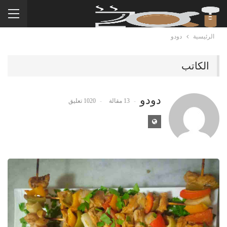
الرئيسية
دودو
الكاتب
دودو
13 مقالة
1020 تعليق