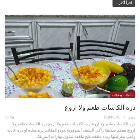
اقرأ أكثر...
سلطات ومقبلات
ذره الكاسات طعم ولا اروع
دودو
16/04/2019
30
ذره الكاسات طعم ولا اروعذره الكاسات طعم ولا اروع ذره الكاسات طعم ولا
اروع, معكم صديقة زاكي الشيف الموهوبة ,دودوالمقاديرذره معلبه او ذره عاديه
وانتي بتفرطيها زبده ملعقة ملح ملعقة ليمون بهارات الببريكا…