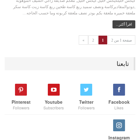
كيكس خليلكيكس خليل كيكس خليل, معكم صديقة زاكي الشيف الموهوبة
,دودوالمقاديركاسة ونصف سميد ربع كاسة طحين ربع كاسة زيت كاسة سكر
ملعقة خميره ملعقة بكم بودر نصف ملعقة كربونه وما حسب الحاجه…
اقرأ أكثر...
صفحة 1 من 2
1
2
»
تابعنا
Pinterest
Youtube
Twitter
Facebook
Followers
Subscribers
Followers
Likes
Instagram