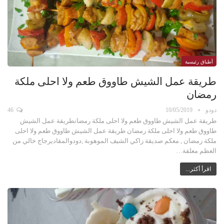
أطباق رئيسية
طريقة عمل الشيش طاووق طعم ولا احلى ملكة
رمضان
دودو
10/05/2019
46
طريقة عمل الشيش طاووق طعم ولا احلى ملكة رمضانطريقة عمل الشيش
طاووق طعم ولا احلى ملكة رمضان طريقة عمل الشيش طاووق طعم ولا احلى
ملكة رمضان , معكم صديقة زاكي الشيف الموهوبة ,دودوالمقاديرجاج خالي من
العظم معلقة…
اقرأ أكثر...