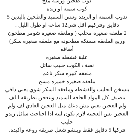
كوب طحين ورشة ملح
كوب سمنه او زبده
نذوب السمنه او الزبده ونبس السميد والطحين باليدين 5
دقايق ونتركهم اقل شي12 ساعه او طول الليل .
2 ملعقه صغيره محلب ( وملعقه صغيره شومر مطحون
وربع الملعقه مستكه مطحونه مع ملعقه صغيره سكر)
أضافه
علبة قشطه صغيره
نصف الكوب حليب سائل
ملعقه كبيره سكر ناعم
ملعقه صغيره خميره مسح
بنسخن الحليب والقشطه وملعقه السكر شوي يعني دافي
بنضيف كل المواد الجافه للسميد وبنعجن بطريقه اللف
ولم العجين يعني مش دعك متل العجين العادي لف ولم
العجين بس العجينه لازم تكون لينه ادا احتاجت سائل زيدو
حليب
نتركها 5 دقايق فقط وبلشو شغل طريقه روعه واكيده.