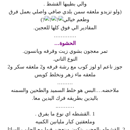
والي بطيبها القشط .
(ولو تزيدو ملعقه سمن بلدي صافي واصلي بعمل فرق
وطعم خيالي
)
المقادير الي فوق كلها للعجين.
………….
الحشوة…
تمر معجون بشوي زيت وقرفه ويانسون.
النوع التاني.
جوز ناعم او لوز كوب مع رشة قرفه و2 ملعقه سكر و2
ملعقه ماء زهر ونخلط كويس
………
ملاحضه….البس هو خلط السميد والطحين والسمنه
باليدين بطريقه فرك اليدين معا.
………..
1 .القشطه اي نوع ما بفرق .
وملعقتين كبار مليانين الكميه
2 .القشطه بالعجين بتكون وبنعجن فيها مع الحليب السائل