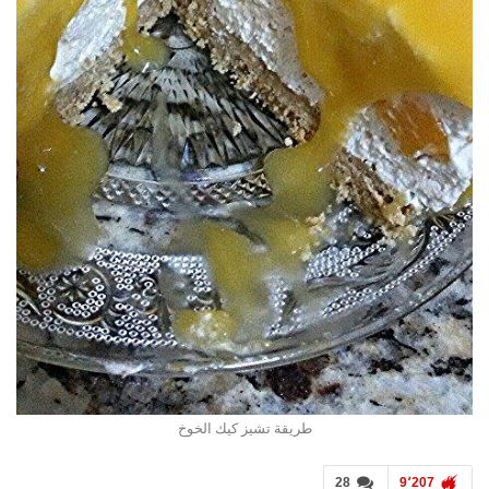
طريقة تشيز كيك الخوخ
28
9٬207