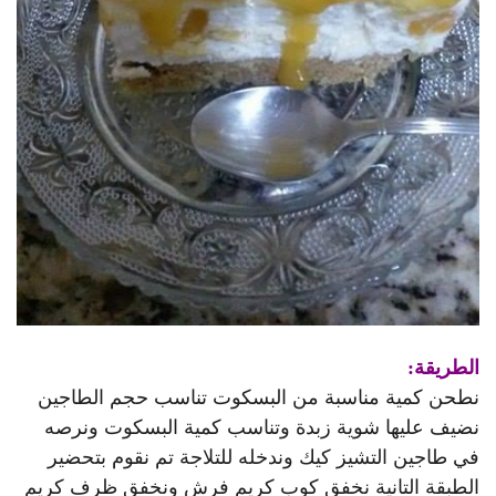
الطريقة:
نطحن كمية مناسبة من البسكوت تناسب حجم الطاجين
نضيف عليها شوية زبدة وتناسب كمية البسكوت ونرصه
في طاجين التشيز كيك وندخله للتلاجة تم نقوم بتحضير
الطبقة التانية نخفق كوب كريم فرش ونخفق ظرف كريم