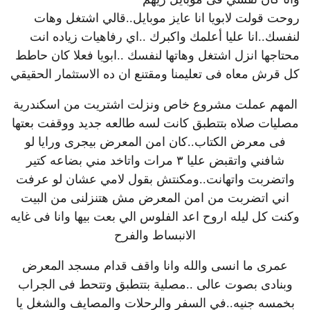
روحت قولت لابويا انا عايز موبايل..قالي اشتغل وهات
لنفسك.
.انا عليا أعلمك واكبرك ..اي رفاهيات زياده انت
محتاجها انزل اشتغل وهاتها لنفسك ..ابويا فعلا كان حاطط
كل قرش معاه فى تعليمنا ومقتنع ان ده الاستثمار الحقيقي
المهم عملت مشروع خاص ونزلت اشتريت من اسكندرية
مصليات صلاه بتتطبق كانت لسه طالعه جديد ووقفت بعتها
فى معرض الكتاب..كان امن المعرض بيجرى ورايا لو
شافني واتقبض عليا ٣ مرات واتاخد مني بضاعه كتير
واتضربت واتهانت..ومكنتش بقول لامي عشان لو عرفت
اني اتضربت من امن المعرض مش هتنزلنى من البيت
وكنت كل ليله اروح اعد الفلوس الي بعت بيها وانا فى غايه
الانبساط والفرح
عمرى ما انسى والله وانا واقف قدام مسجد المعرض
وبنادى بصوت عالى ..مصلية بتتطبق وتتحط فى الجراب
بخمسه جنيه..في السفر والرحلات والمصايف والشغل يا