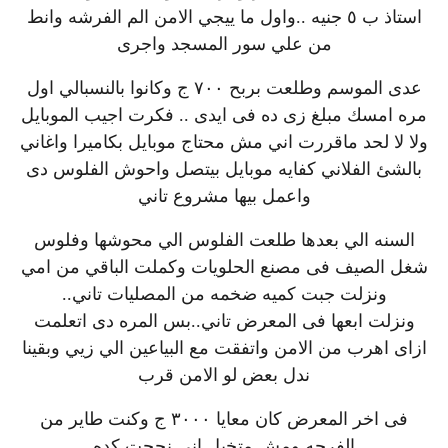
استاذ ب ٥ جنيه ..واول ما ييجي الامن الم الفرشه وانط
من علي سور المسجد واجرى
عدى الموسم وطلعت بربح ٧٠٠ ج وكانوا بالنسبالي اول
مره امسك مبلغ زى ده فى ايدى .. فكرت اجيب الموبايل
ولا لا لحد ماقررت اني مش محتاج موبايل بكاميرا واغاني
بالشئ الفلاني كفايه موبايل بيتصل واحوش الفلوس دى
واعمل بيها مشروع تاني
السنه الي بعدها طلعت الفلوس الي محوشها وفلوس
شغل الصيف فى مصنع الحلويات وكملت الباقي من امي
ونزلت جبت كميه ضخمه من المصليات تاني..
ونزلت ابعها فى المعرض تاني..بس المره دى اتعلمت
ازاى اهرب من الامن واتفقت مع البياعين الي زيي وبقينا
ندل بعض لو الامن قرب
فى اخر المعرض كان معايا ٣٠٠٠ ج وكنت طاير من
الفرحه ومش متخيل اني نجحت كده