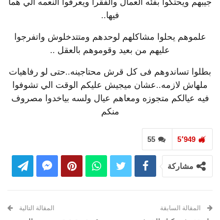
جيبهم ويحتكوا بفئه العمال والفقرا ويعرفوا النعمه الي هما
فيها..
علموهم يحلوا مشاكلهم لوحدهم ومتتدخلوش واتفرجوا
عليهم من بعيد وقوموهم بالعقل ..
بطلوا تساندوهم فى كل قرش محتاجينه..حتى لو رفاهيات
ملهاش لازمه..عشان ميجيش عليكم الوقت الي تشوفوا
فيه عيالكم متجوزه ومعاهم عيال ولسه بياخدوا مصروف
منكم
55
5٬949
مشاركة
المقالة السابقة
المقالة التالية