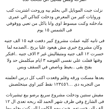
نزلت جبت الموبايل الي بحلم بيه وروحت اشتريت كتب
وروايات كتير من المعرض ودخلت كنتاكي الي عمرى
مادخلته وكنت مبسوط اوى وانا باكل من تعبي ووقوفي
فى الشمس ١٥ يوم
فى تانيه كليه عملت مشروع كبير دفعت فيه ١٥ الف جنيه
وكان مشروع خيري مش هيعود عليا بربح ..الصدمه لما
خسرت ١٢ الف جنيه ومتبقاليش غير ٣ الاف جنيه ..افتكر
وقتها قفلت علي نفسى القوضه ٣ ايام مبكلمش حد ولا
بفتح بقى ..بعيط وباصص في السقف وبس
بعدها مسكت ورقه وقلم وقعدت اكتب كل درس اتعلمته
من التجربه دى …١٢٣٤٥٦ نقط كتير اوي مبتخلصش
مفيش سنتين ودخلت مشروع سريع برضو بيع تيشيرتات
فى الشارع وفي ظرف شهر الحمد لله ربحه تعدى ال ١٢
الف الي خسرتهم..جبت بيهم الكاميرا الي كنت بحلم بيها