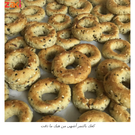
كعك بالتمر أشهى من هيك ما ذقت