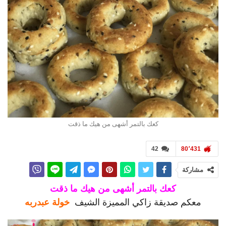
كعك بالتمر أشهى من هيك ما ذقت
42
80٬431
مشاركة
كعك بالتمر أشهى من هيك ما ذقت
معكم صديقة زاكي المميزة الشيف
خولة عبدربه