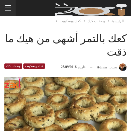
الرئيسية
وصفات كيك
كعك وبسكويت
كعك بالتمر أشهى من هيك ما
ذقت
كعك وبسكويت
وصفات كيك
بتاريخ
25/09/2016
تحرير
Admin