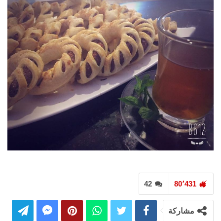
42
80٬431
مشاركة