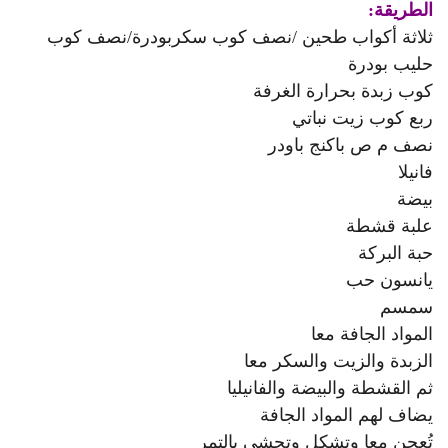
الطريقة:
ثلاثة أكواب طحين /نصف كوب سكربودرة/نصف كوب
حليب بودرة
كوب زبدة بحرارة الغرفة
ربع كوب زيت نباتي
نصف م ص باكنج باودر
فانيلا
بيضة
علبة قشطة
حبة البركة
يانسون حب
سمسم
المواد الجافة معا
الزبدة والزيت والسكر معا
ثم القشطة والبيضة والفانيليا
يضاف لهم المواد الجافة
تُعجن معا وتشكل وتحشى بالتمر