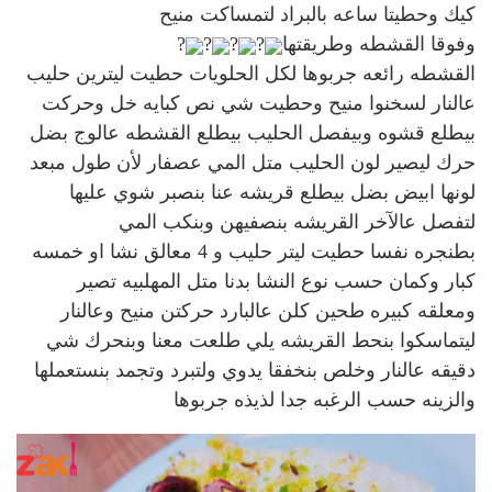
كيك وحطيتا ساعه بالبراد لتمساكت منيح
وفوقا القشطه وطريقتها
?
?
?
?
القشطه رائعه جربوها لكل الحلويات حطيت ليترين حليب
عالنار لسخنوا منيح وحطيت شي نص كبايه خل وحركت
بيطلع قشوه وبيفصل الحليب بيطلع القشطه عالوج بضل
حرك ليصير لون الحليب متل المي عصفار لأن طول مبعد
لونها ابيض بضل بيطلع قريشه عنا بنصبر شوي عليها
لتفصل عالآخر القريشه بنصفيهن وبنكب المي
بطنجره نفسا حطيت ليتر حليب و 4 معالق نشا او خمسه
كبار وكمان حسب نوع النشا بدنا متل المهلبيه تصير
ومعلقه كبيره طحين كلن عالبارد حركتن منيح وعالنار
ليتماسكوا بنحط القريشه يلي طلعت معنا وبنحرك شي
دقيقه عالنار وخلص بنخفقا يدوي ولتبرد وتجمد بنستعملها
والزينه حسب الرغبه جدا لذيذه جربوها