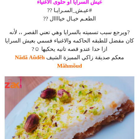
عيش السرايا أو حلوى الأغنياء
#
عيـش_السـرايـا
?
?
الطعـم خيـال خياااال
?
?
?
ويرجع سبب تسميته بالسرايا وهي تعني القصر ،، لأنه
كان مفضل للطبقه الحاكمه والاغنياء فسمي بعيش السرايا
ازا حدا عندو قصه تانيه يحكيها
☺
?
معكم صديقة زاكي المميزة الشيف
Nădă Aûdĕh
Măhmõud