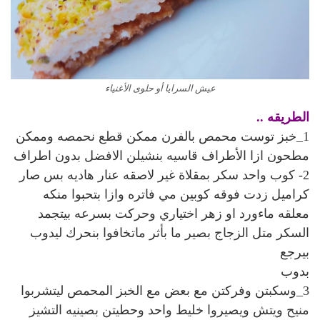
عيش السرايا أو حلوى الأغنياء
الطريقه ..
1_خبز توست محمص بالفرن ممكن قطع نحمصه وممكن
مطحون ازا الأطراف قاسيه بنشيلن الافضل بدون اطراف
2- كوب واحد سكر بمقلاة غير لاصقه عنار هاديه بس صار
كراميل زدت فوقه كوبين مي فاتره وازا بتحبوا منكه
معلقه ماءورد او زهر اختياري وحركت بسرعه بيتجمد
السكر متل الزجاج بصير ما بأثر ماتخافوا بنحرك ليدوب
بيرجع
بدوب
3_وسكبتن وفركتن مع بعض مع الخبز المحمص ليتشربوا
منيح ويتش ويصيروا خليط واحد وحطيتن بصينيه التشيز