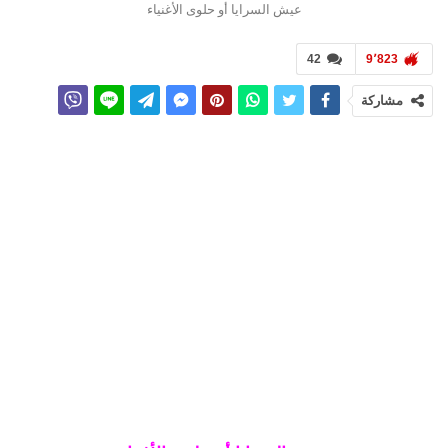
عيش السرايا أو حلوى الأغنياء
42
9٬823
مشاركة