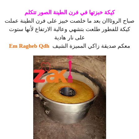
كيكة خبزتها في فرن الطينة الصور تتكلم
صباح الروئااان بعد ما خلصت خبيز على فرن الطينة عملت
كيكة للفطور طلعت بتشهي وعالية الارتفاع لأنها ستوت
على نار هادية
معكم صديقة زاكي المميزة الشيف
Em Ragheb Qdh