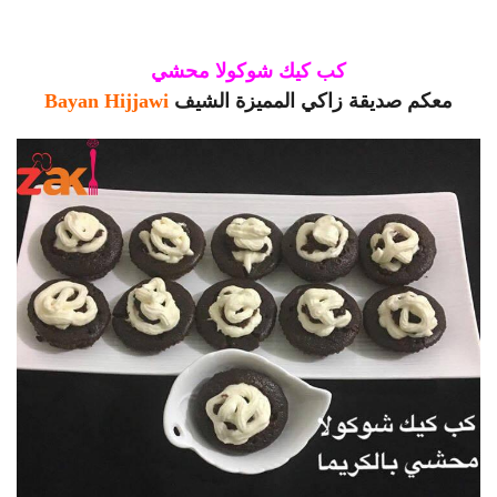
كب كيك شوكولا محشي
معكم صديقة زاكي المميزة الشيف
Bayan Hijjawi