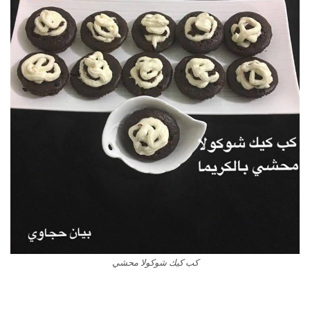
كب كيك شوكولا محشي