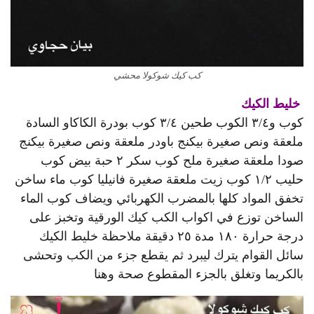
كب كيك شوكولا محشي
خليط الكيك
كوب و٣/٤ الكوب طحين ٣/٤ كوب بودرة الكاكاو السادة
ملعقة ونص صغيرة بيكنج باودر ملعقة ونص صغيرة بيكنج
صودا ملعقة صغيرة ملح كوب سكر ٢ حبة بيض كوب
حليب ١/٢ كوب زيت ملعقة صغيرة فانيليا كوب ماء ساخن
تخفق المواد كلها بالمضرب الكهربائي ويضاف كوب الماء
الساخن توزع في اكواب الكب كيك الورقية وتخبز على
درجة حرارة ١٨٠ مدة ٢٥ دقيقة ملاحظة خليط الكيك
سائل القوام يترك ليبرد ثم يقطع جزء من الكب وتحشى
بالكريما وتغلق بالجزء المقطوع صحة وهنا