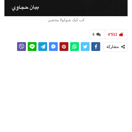
كب كيك شوكولا محشي
6
4٬511
مشاركة