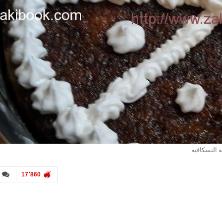
 النسكافيه
17٬860