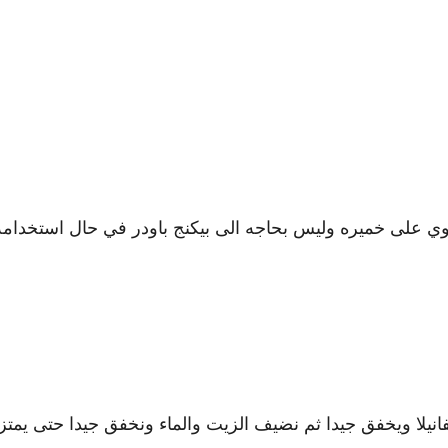
ي علی خميره وليس بحاجه الی بيكنج باودر في حال استخدامه
انيلا ويخفق جيدا ثم نضيف الزيت والماء ونخفق جيدا حتی يمتز