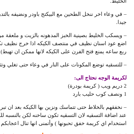
الخليط.
– في وعاء اخر ننخل الطحين مع البيكتج باودر ونضيفه بالتد
جيدا.
اضع عود اسنان نظيف في منتصف الكيكه اذا خرج نظيف تكو
ربع ساعه يمنع فتح الفرن علی الكيكه لانها ممكن ان تهبط).
– للتسقيه توضع المكونات علی النار في وعاء حتی تغلي وتث
لكريمة الوجه نحتاج الی:
2 دريم ويب ( كريمة بودرة)
1 ونصف كوب حليب بارد
– نخفقهم بالخلاط حتی تتماسك ونزين بها الكيكه بعد ان تبرد
عند اضافة التسقيه لان التسقيه تكون ساخنه لكن بالنسبه لل
استخدام اي كريمة خفق تحبونها ) وأتمنى انها تنال اعجابك