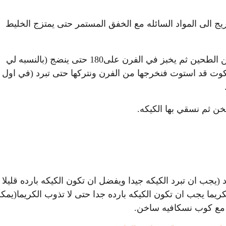
ريج الی المواد السائله مع الخفق المستمر حتی يمتزج الخليط
– ويسكب الخليط بصينية الخبز المدهونه بالزيت و ملعقة من الطحين ثم يخبز في الفرن علی180 حتی ينضج (بالنسبه لي
ت قد استوت فنخرجها من الفرن ونتركها حتی تبرد (في اول
خن ثم نسقي بها الكيكه.
 (يجب ان تبرد الكيكه جيدا ويفضل ان تكون الكيكه بارده قليلا
كريما يجب ان تكون الكيكه بارده جدا حتی لا تذوب الكريما(يمك
م مع كوب نسكافيه ساخن.