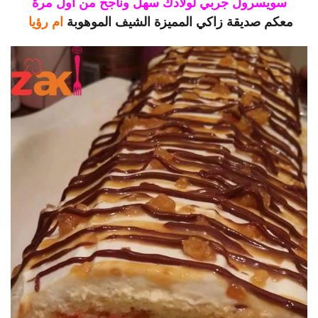
سويسرول جربي لولادك سهل وناجح من أول مرة
معكم صديقة زاكي المميزة الشيف الموهوبة
ام رؤيا