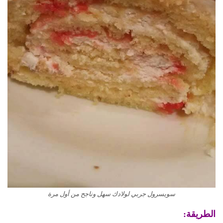
سويسرول جربي لولادك سهل وناجح من أول مرة
الطريقة: