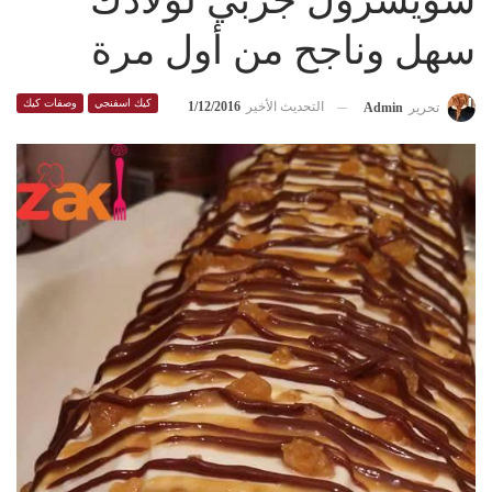
سويسرول جربي لولادك
سهل وناجح من أول مرة
كيك اسفنجي
وصفات كيك
التحديث الأخير
1/12/2016
تحرير
Admin