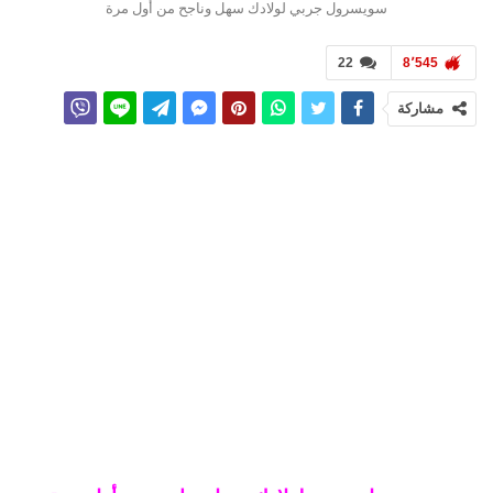
سويسرول جربي لولادك سهل وناجح من أول مرة
22
8٬545
مشاركة