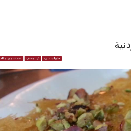
نية
حلويات عربية
غير مصنف
وصفات مميزة للغل