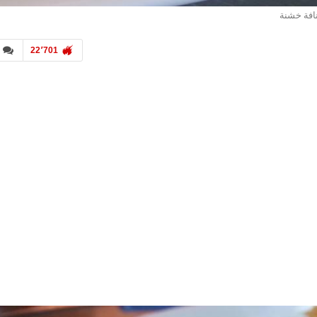
افة خشنة
22٬701