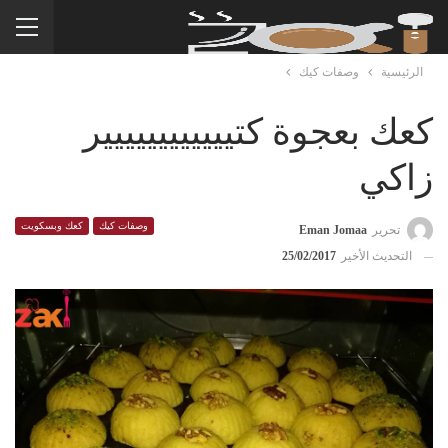
الرئيسية
وصفات كيك
كعك بعجوة كتيييييييييييير
زاكي
وصفات كيك
كعك وبسكويت
تحرير
Eman Jomaa
التحديث الأخير
25/02/2017