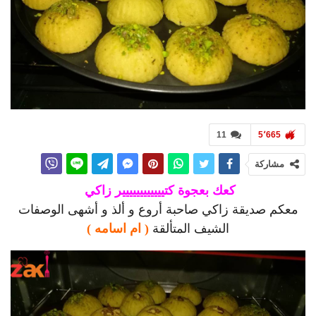
11
5٬665
مشاركة
كعك بعجوة كتيييييييييييير زاكي
معكم صديقة زاكي صاحبة أروع و ألذ و أشهى الوصفات
الشيف المتألقة
( ام اسامه )