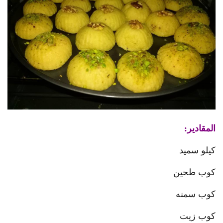
المقادير:
كيلو سميد
كوب طحين
كوب سمنه
كوب زيت