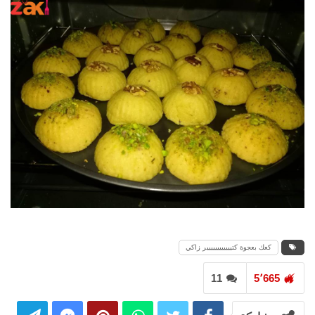
كعك بعجوة كتيييييييييييير زاكي
11
5٬665