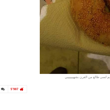
لسى طالع من الفرن بشهييييييي
5٬987