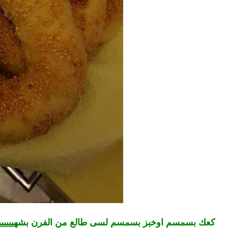
كعك بسمسم اوخبز بسمسم لسى طالع من الفرن بشهييييي