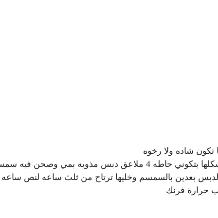
تكون شاده ولا رخوه
بتعجنيهم وبتخليهم يخمرو منيح بتقطعي كور بعدين بتشكلها بتكوني حاطه 4 ملاعق دبس مذويه بمي وصحن فيه
دبس بعدين بالسمسم وخليها ترتاح من ثلث ساعه لنص ساعه