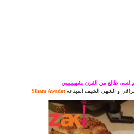
سى طالع من الفرن بشهييييييي
لراقي و الشهي الشيف المبدعة
Siham Awadat