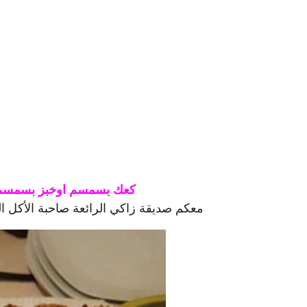
كعك بسمسم اوخبز بسمسم ل
معكم صديقة زاكي الرائعة صاحبة الأكل ا