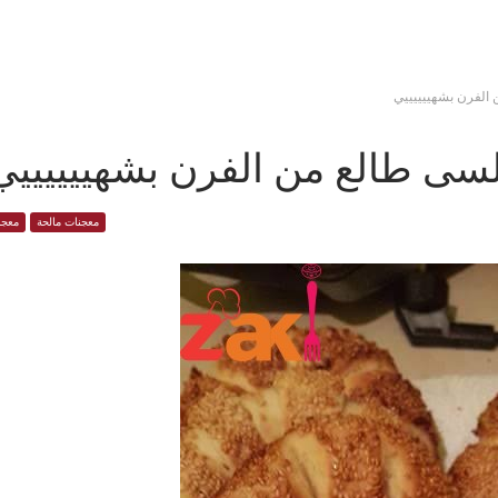
لفرن بشهييييييي
ى طالع من الفرن بشهييييييي
معجنات مالحة
معجن