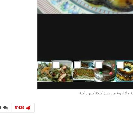
ة و لا اروع من هيك كيكة كتير زاكية
1
5٬439