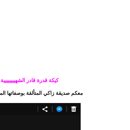
كيكة قدرة قادر الشهيييييييية
معكم صديقة زاكي المتألقة بوصفاتها ال