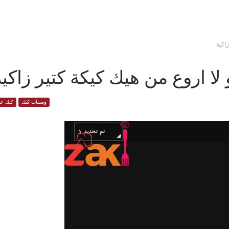
زاكية
 لا اروع من هيك كيكة كتير زاكية
وصفات كيك
كيك عا