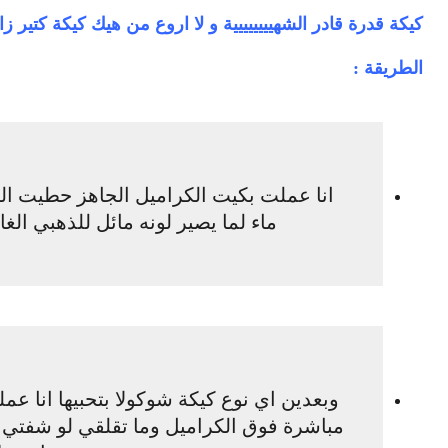
كيكة قدرة قادر الشهيييييييية و لا اروع من هيك كيكة كتير زا
الطريقة :
انا عملت بكيت الكراميل الجاهز حطيت ال
ماء لما يصير لونه مائل للذهبي ال
وبعدين اي نوع كيكة شوكولا بتحبيها انا عم
مباشرة فوق الكراميل وما تقلقي لو شفتي ا