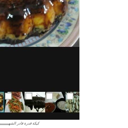
كيكة قدرة قادر الشهيييييييي