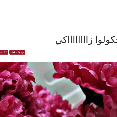
ولوا زااااااااكي
وصفات كيك
كيك عا