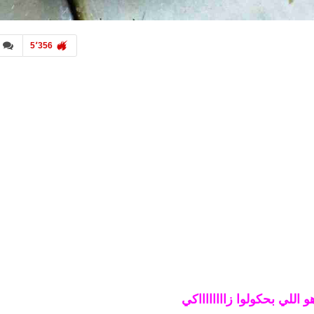
5٬356
و اللي بحكولوا زااااااااكي