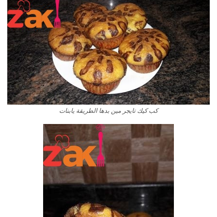
كب كيك تايجر مين بدها الطريقة يابنات