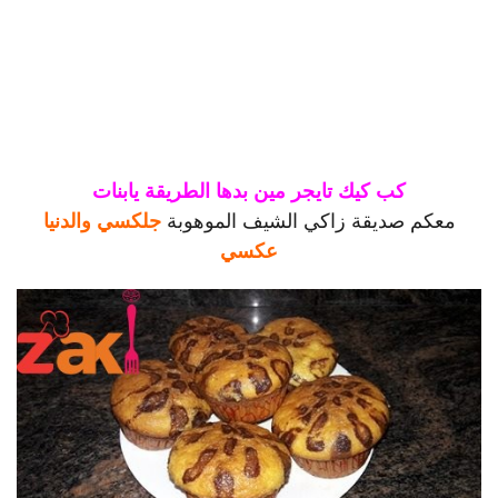
كب كيك تايجر مين بدها الطريقة يابنات
معكم صديقة زاكي الشيف الموهوبة
جلكسي والدنيا
عكسي