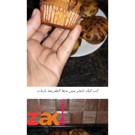
كب كيك تايجر مين بدها الطريقة يابنات