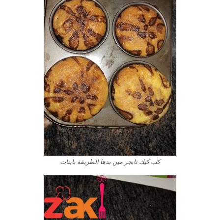
كب كيك تايجر مين بدها الطريقة يابنات