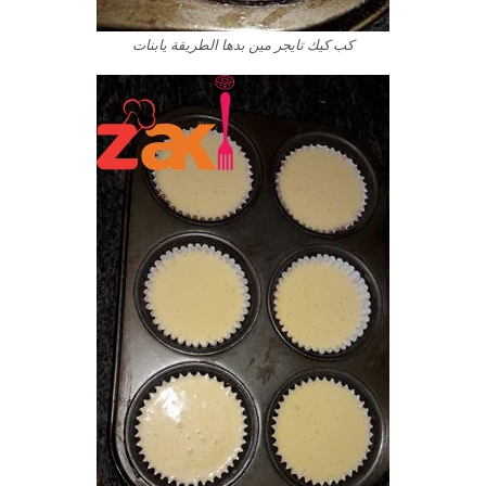
كب كيك تايجر مين بدها الطريقة يابنات