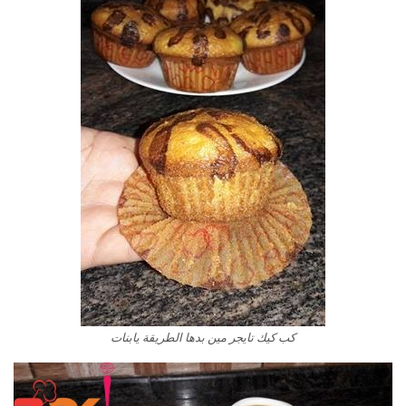
كب كيك تايجر مين بدها الطريقة يابنات