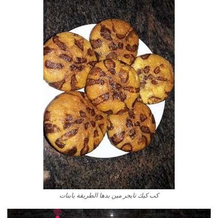
كب كيك تايجر مين بدها الطريقة يابنات