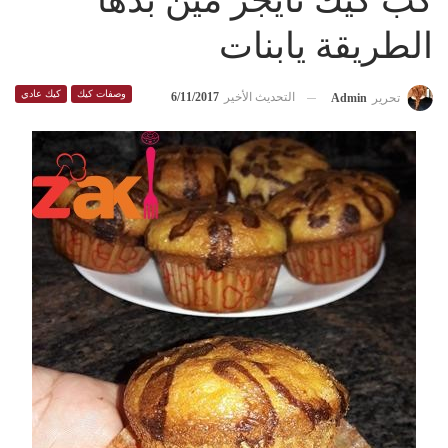
كب كيك تايجر مين بدها
الطريقة يابنات
وصفات كيك
كيك عادي
التحديث الأخير
6/11/2017
تحرير
Admin