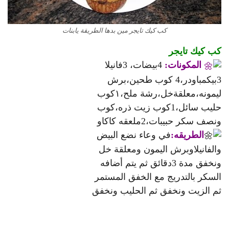
كب كيك تايجر مين بدها الطريقة يابنات
كب كيك تايجر
المكونات:
4بيضات، 3فانيلا
3بيكمباودر،4 كوب طحين،برش
ليمونه،معلقةخل،رشة ملح،١كوب
حليب سائل،1كوب زيت ذره،كوب
ونصف سكر حبيبات،2ملعقه كاكاو
الطريقه:
في وعاء نضع البيض
والفانيلاوبرش اليمون ومعلقة خل
ونخفق مدة 3دقائق ثم يتم أضافه
السكر بالتدريج مع الخفق المستمر
ثم الزيت ونخفق ثم الحليب ونخفق