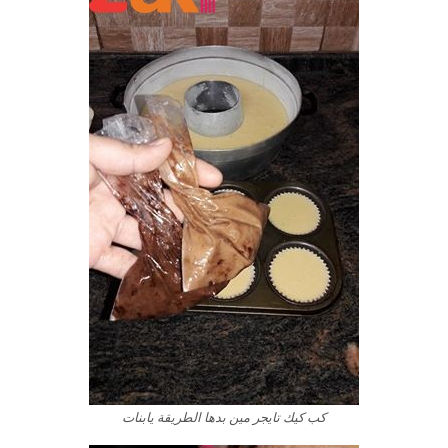
كب كيك تايجر مين بدها الطريقة يابنات