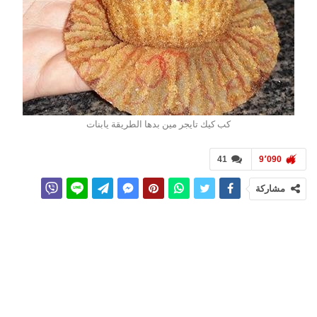
كب كيك تايجر مين بدها الطريقة يابنات
41
9٬090
مشاركة