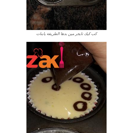
كب كيك تايجر مين بدها الطريقة يابنات