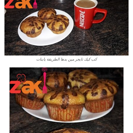
كب كيك تايجر مين بدها الطريقة يابنات