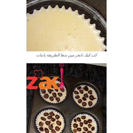
كب كيك تايجر مين بدها الطريقة يابنات