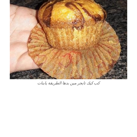
كب كيك تايجر مين بدها الطريقة يابنات