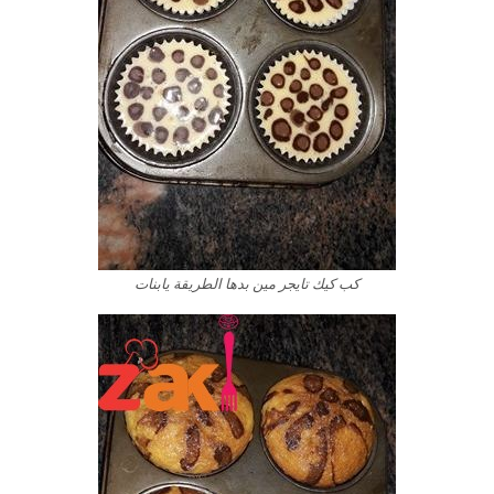
كب كيك تايجر مين بدها الطريقة يابنات