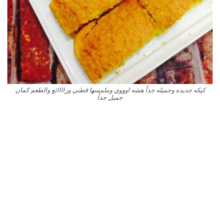
كيكه جديده وجميله جداً هشه اوووي وملمسها قطني وراااائع والطعم كمان
جميل جداً