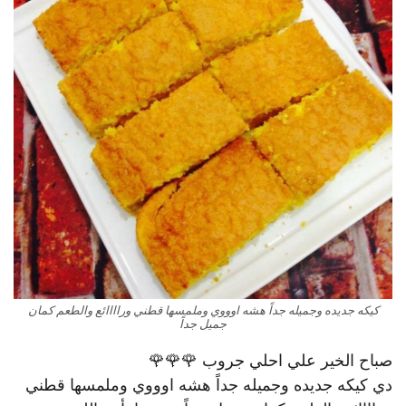
كيكه جديده وجميله جداً هشه اوووي وملمسها قطني وراااائع والطعم كمان
جميل جداً
صباح الخير علي احلي جروب 🌹🌹🌹
دي كيكه جديده وجميله جداً هشه اوووي وملمسها قطني