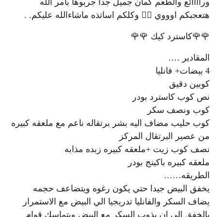
وراااائع والطعم كمان جميل جداً جربوها بأمر الله
هتعجبكم اوووي 👍🏻 وكلكم اساتذه ماشاءالله عليكم. .
🌹🌹كاسترد كيك 🌹🌹
المقادير ….
4 بيضات+ فانليا
كوبين دقيق
نص كوب كاسترد بودر
كوب ونصف سكر
كوب حليب مضاف اليه بشر برتقاله ناعم مع ملعقه كبيره
من عصير البرتقال المركز
نصف كوب زيت +ملعقه كبيره زبده مذابه
ملعقه كبيره باكينج بودر
الطريقه……
يخفق البيض جيدا حتي يكون رغوه ويتضاعف حجمه
يضاف السكر والفانليا تدريجيا الي البيض مع الاستمرار
بالخفق الي ان يذوب السكر مع البيض ويتماسك قوام