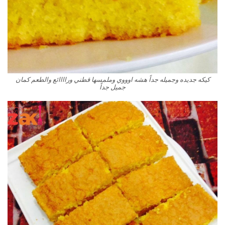
كيكه جديده وجميله جداً هشه اوووي وملمسها قطني وراااائع والطعم كمان
جميل جداً