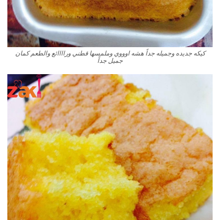
كيكه جديده وجميله جداً هشه اوووي وملمسها قطني وراااائع والطعم كمان
جميل جداً