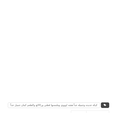
كيكه جديده وجميله جداً هشه اوووي وملمسها قطني وراااائع والطعم كمان جميل جداً