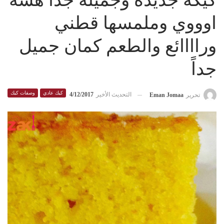
كيكه جديده وجميله جداً هشه
اوووي وملمسها قطني
وراااائع والطعم كمان جميل
جداً
كيك عادي
وصفات كيك
التحديث الأخير
4/12/2017
تحرير
Eman Jomaa