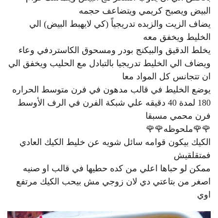
البيض ويصبح كريمي ويتضاعف حجمه
يضاف الزيت والزبده تدريجياً (كي لايهبط البيض) الي
الخليط ويخفق معه
يخلط الدقيق والبيكنج بودر ومسحوق الكاستردفي وعاء
ويضاف الي الخليط تدريجيا بالتبادل مع الحليب ويخفق الي
ان تتجانس كل المواد معا
يوضع الخليط في قالب مدهون في فرن متوسط الحراره
180 لمدة 40 دقيقه علي شبكة الفرن في الرف الأوسط
فرن محمي مسبقا
🌹🌹ملحوظه🌹🌹
الكيك بيكون قوامه سائل شويه عن خليط الكيك العادي
فمتقلقيش
ممكن لو حباها اعلي من كده حطيها في قالب او صنيه
اصغر من بتاعتي دي لان زوجي مش بيحب الكيك مرتفع
اوي