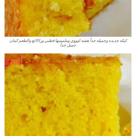
كيكه جديده وجميله جداً هشه اوووي وملمسها قطني وراااائع والطعم كمان
جميل جداً