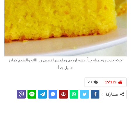
كيكه جديده وجميله جداً هشه اوووي وملمسها قطني وراااائع والطعم كمان
جميل جداً
23
15٬139
مشاركة