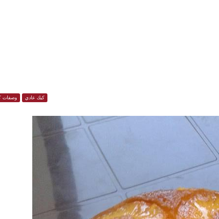
كيك عادي
وصفات ك