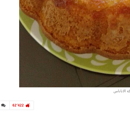
ة الاناناس
62٬422