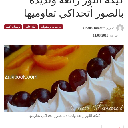
كيكة اللوز رائعة ولذيذة
بالصور أتحداكي تقاوميها
كريمات وحشوات
كيك عادي
وصفات كيك
تحرير
Ghalia Jamour
بتاريخ
11/08/2015
كيكة اللوز رائعة ولذيذة بالصور أتحداكي تقاوميها