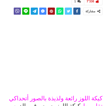
1
7٬330
مشاركة
كيكة اللوز رائعة ولذيذة بالصور أتحداكي
تقاوميها
, كيكة اللوز بصوص قمر الدين