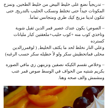
– تدريجياً نضع على خليط البيض من خليط الطحين, ونمزج
المكونات جيداً حتى تختلط ونسكب الحليب بالتدريج, حتى
تتكون لدينا مزيج كيك طري ومتجانس تماماَ.
– الصوص/ يكون عندك عصير قمر الدين ثقيل شوية
وتاخذي كوب منه +كوب حليب+ملعقتين كبار مليانات
كسترده
وعلي النار نخلط لحد ما يكثف الخليط, ( لوقمررالدين
محلى فماتحطيش سكر ولو لأ حطيله سكر حسب الرغبه)
– وخلاص نقسم الكيكه نصفين ونزينهن زي مافي الصوره
بكريم شنتيه من الحواف في الوسط صوص قمر عنب
ومشمش والف صحه وهنا.