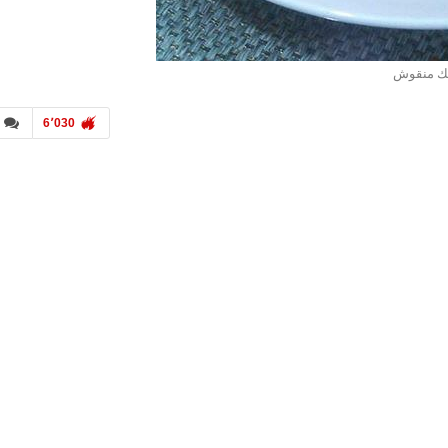
ك منقوش
6٬030