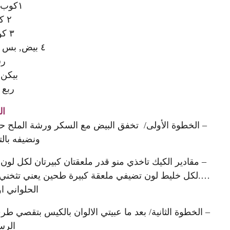
١كوب حليب سائل
٢ كوب سكر
٣ كوب طحين
٤ بيض, بس انا عملت ٥ بيضات
رش
بيكن 
ربع 
ال
– الخطوة الأولى/ تخفق البيض مع السكر ورشة الملح حت
ونضيفه بالت
– مقادير الكيك تاخذي منو قدر ملعقتان كبيرتان لكل ل
….لكل خليط لون تضيفي ملعقة كبيرة طحين يعني تثخني ا
الحلواني ا
– الخطوة الثانية/ بعد ما عبيتي الالوان بالكيس بتقصي 
الرس