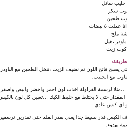
ة ملح
باودر ،هيل
كوب زيت
طريقة:
ى يصبح فاتح اللون ثم نضيف الزيت ،ننخل الطحين مع الباودر
ناوب مع الحليب.
ون …مثلا لرسمة الفراولة اخذت لون احمر واخضر وابيض واصفر
لمقدار حتى لا يختلط مع خليط الكيك …تعبين كل لون بالكيس
و اي كيس عادي.
طرف الكيس قدر بسيط جدا يعني بقدر القلم حتى تقدرين ترسمين
مة بهدوء.