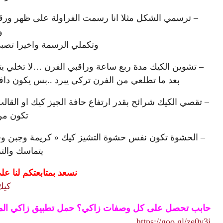
– ترسمي الشكل مثلا انا رسمت الفراولة على ظهر ورق
و
وتكملي الرسمة واخيرا تصبي 
– تشوين الكيك مدة ربع ساعة وراقبي الفرن …لا تخلي يتغي
بعد ما تطلعي من الفرن تركي يبرد ..بس يكون دافئ 
– تقصي الكيك شرائح بقدر ارتفاع حافة الجيز كيك او القال
تكون من
– الحشوة تكون نفس حشوة التشيز كيك « كريمة وجبن وحل
يتماسك وال
نسعد بمتابعتكم لنا 
كيك
حابب تحصل على كل وصفات زاكي؟ حمل تطبيق زاكي المجان
https://goo.gl/ze0y3j