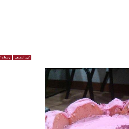
كيك اسفنجي
وصفات ك