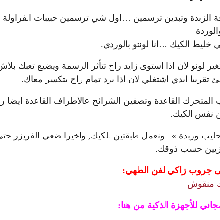
ة الزبدة وتبدين ترسمين …اول شي ترسمين حبيبات الفراولة
الوردة
خليط الكيك …انا لونتو بالوردي.
ر لونو لان اذا استوى زايد راح تتأثر الرسمة ويضيع تعبك بلاش
تقريبا ابدي اشتغلي لان اذا برد تمام راح يتكسر معاك.
ب المتحرك القاعدة وتصفين الشرائح عالاطراف القاعدة ايضا ر
 نفس الكيك.
يب وزبدة » ..ونعمل طبقتين للكيك, واخيرا ضعي الفريزر حت
تزيين حسب ذوقك.
على جروب زاكي لفن الطهي:
 منقوش
ي للأجهزة الذكية من هنا: