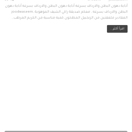
66
5/11/2019
Joodwaseem
أذابة دهون البطن والارداف بسرعه أذابة دهون البطن والارداف بسرعه أذابة دهون
البطن والارداف بسرعه , معكم صديقة زاكي الشيف الموهوبة ,joodwaseem
المقادير ملعقتين من الزنجبيل المطحون كميه مناسبه من الكريم المرطب…
اقرأ أكثر...