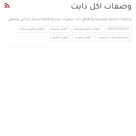
وصفات اكل دايت
وصفات مميزة وصحية وأطباق ذات سعرات حرارية قليلة بشكل إبداعي وشهي.
UNCATEGORIZED
أطباق جانبية رمضانية
أطباق رئيسية
أطباق فطور و عشاء
أفكار للمناسبات السعيدة
اطباق للغذاء
القران الكريم