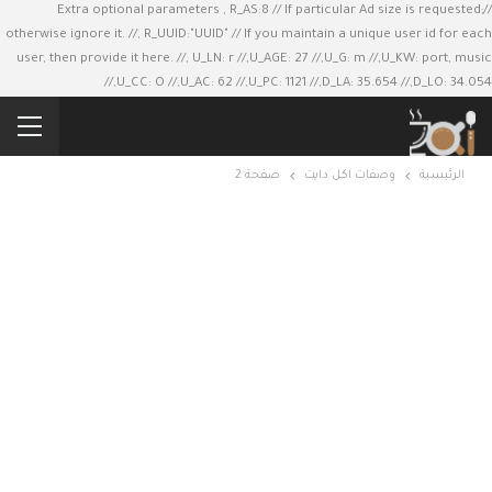
//Extra optional parameters , R_AS:8 // If particular Ad size is requested;
otherwise ignore it. //, R_UUID:"UUID" // If you maintain a unique user id for each
user, then provide it here. //, U_LN: r //,U_AGE: 27 //,U_G: m //,U_KW: port, music
//,U_CC: O //,U_AC: 62 //,U_PC: 1121 //,D_LA: 35.654 //,D_LO: 34.054
الرئيسية
وصفات اكل دايت
صفحة 2