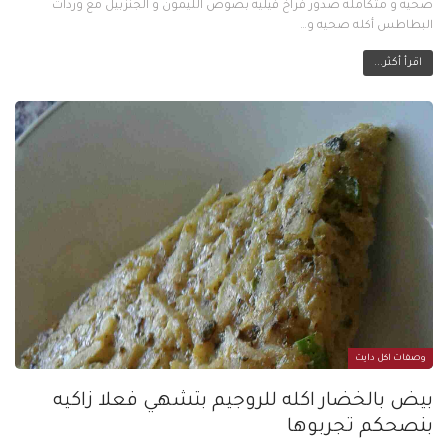
صحيه و متكامله صدور فراخ فيليه بصوص الليمون و الجنزبيل مع وردات
البطاطس أكله صحيه و…
اقرأ أكثر...
وصفات اكل دايت
بيض بالخضار اكله للروجيم بتشهي فعلا زاكيه
بنصحكم تجربوها