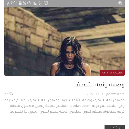
وصفات اكل دايت
وصفه رائعه للتنحيف
67
1/11/2019
Joodwaseem
وصفه رائعه للتنحيف وصفه رائعه للتنحيف وصفه رائعه للتنحيف , معكم صديقة
زاكي الشيف الموهوبة ,joodwaseem المقادير معلقة زنجبيل مطحون ملعقة
قرفة مطحونة معلقة كمون مطحون كاسة عصير ليمون ...بدون ما تكسريها
بمي…
اقرأ أكثر...