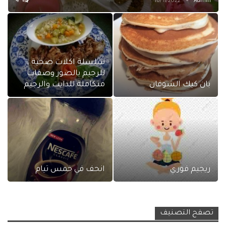
4
16/11/2022
Admin
سلسلة اكلات صحية
للرجيم بالصور وصفات
بان كيك الشوفان
متكاملة للدايت والرجيم
ريجيم فوري
انحف في خمس تيام
تصفح التصنيف