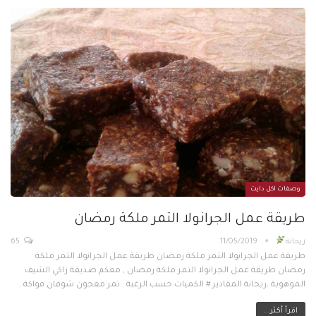
وصفات اكل دايت
طريقة عمل الجرانولا التمر ملكة رمضان
ريحانة
11/05/2019
65
طريقة عمل الجرانولا التمر ملكة رمضان طريقة عمل الجرانولا التمر ملكة
رمضان طريقة عمل الجرانولا التمر ملكة رمضان , معكم صديقة زاكي الشيف
الموهوبة ,ريحانة المقادير # الكميات حسب الرغبة : تمر معجون شوفان فواكة…
اقرأ أكثر...