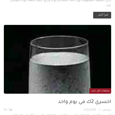
زاكي الشيف الموهوبة ,نور أحمد المقادير كوب وربع حليب نصف كوب شوفان
ثلث…
اقرأ أكثر...
وصفات اكل دايت
اخسري 2ك في يوم واحد
خواطر
3/12/2019
50