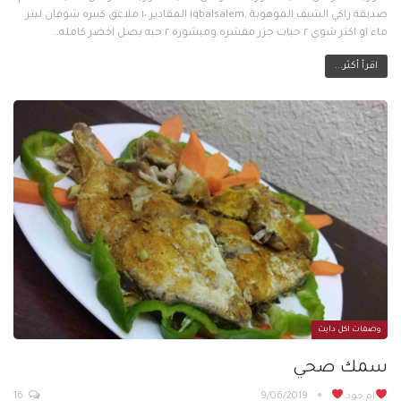
صديقة زاكي الشيف الموهوبة ,iqbalsalem المقادير ١٠ ملاعق كبيره شوفان ليتر
ماء او اكثر شوي ٢ حبات جزر مقشره ومبشوره ٢ حبه بصل اخضر كامله…
اقرأ أكثر...
وصفات اكل دايت
سمك صحي
ام جود
9/06/2019
16