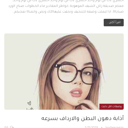
اخسري 2ك في يوم واحد اخسري 2ك في يوم واحد اخسري 2ك في يوم واحد,
معكم صديقة زاكي الشيف الموهوبة ,خواطر المقادير ماء الخطوات صباح الورد
صباياااا. انا اعملت وصفه للتنحيف ونحفت عليهاا2ك ونص واتمنااا تعجبكم…
اقرأ أكثر...
وصفات اكل دايت
أذابة دهون البطن والارداف بسرعه