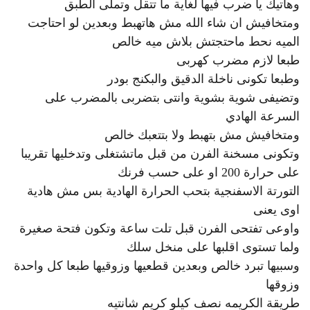
وهاتيك يا ضرب فيها لغاية ما تتقل وتملى الطبق
ومتخافيش ان شاء الله مش هاتهبط وبعدين لو احتاجت
الميه نحط ماحتجتش بلاش ميه خالص
طبعا لازم مضرب كهربى
وطبعا تكونى ناخلة الدقيق والبكنج بودر
وتضيفى شوية بشوية وانتى بتضربى بالمضرب على
السرعة الهادي
ومتخافيش مش بتهبط ولا بتتعبك خالص
وتكونى مسخنة الفرن من قبل ماتشتغلى وتدخليها تقريبا
على حرارة 200 او على حسب فرنك
التورتة الاسفنجية بتحب الحرارة الهادية بس مش هادية
اوى يعنى
واوعى تفتحى الفرن قبل تلت ساعة وتكون فتحة صغيرة
ولما تستوى اقلبها على منخل سلك
وسبيها تبرد خالص وبعدين قطعيها وزوقيها طبعا كل واحدة
وزوقها
طريقة الكريمه نصف كيلو كريم شانتيه