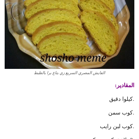
الفايش المصري السريع زي بتاع برا بالظبط
المقادير:
.كيلوا دقيق
.كوب سمن
.كوب لبن رايب