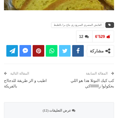
الفايش المصري السريع زي بتاع برا بالظبط
12
6٬529
مشاركة
المقالة السابقة
المقالة التالية
كب كيك النوتلا هذا هو اللي
اطيب و الز طريقة للدجااج
بحكولوا زااااااااكي
بالفريكة
عرض التعليقات (12)