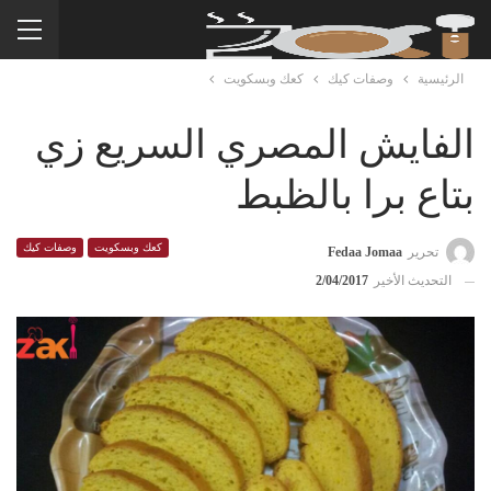
الرئيسية
وصفات كيك
كعك وبسكويت
الفايش المصري السريع زي
بتاع برا بالظبط
كعك وبسكويت
وصفات كيك
تحرير
Fedaa Jomaa
التحديث الأخير
2/04/2017