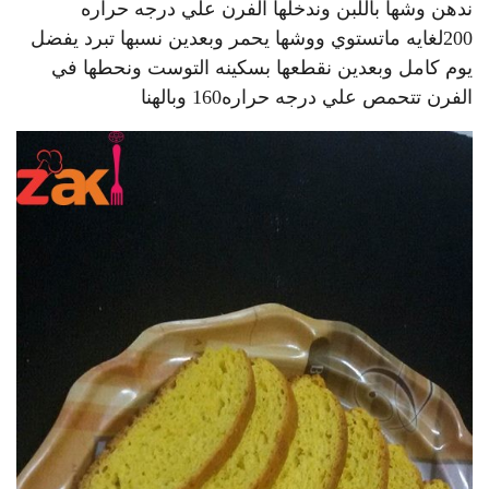
ندهن وشها باللبن وندخلها الفرن علي درجه حراره
200لغايه ماتستوي ووشها يحمر وبعدين نسبها تبرد يفضل
يوم كامل وبعدين نقطعها بسكينه التوست ونحطها في
الفرن تتحمص علي درجه حراره160 وبالهنا