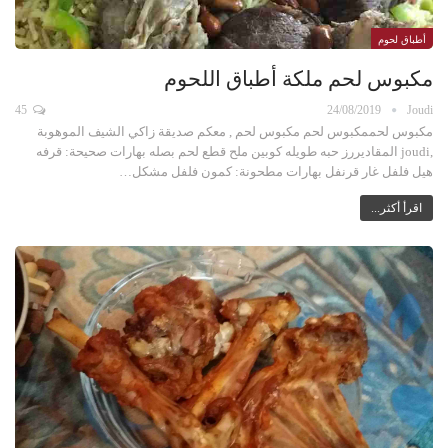
أطباق لحوم
مكبوس لحم ملكة أطباق اللحوم
45
24/08/2019
Joudi
مكبوس لحممكبوس لحم مكبوس لحم , معكم صديقة زاكي الشيف الموهوبة
,joudi المقاديررز حبه طويله كوبين ملح قطع لحم بصله بهارات صحيحة: قرفه
هيل فلفل غار قرنفل بهارات مطحونة: كمون فلفل مشكل…
اقرأ أكثر...