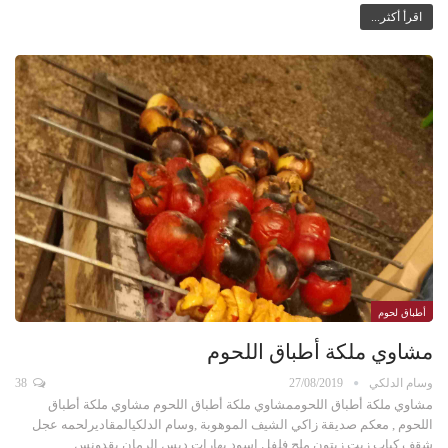
اقرأ أكثر...
أطباق لحوم
مشاوي ملكة أطباق اللحوم
وسام الدلكي
27/08/2019
38
مشاوي ملكة أطباق اللحوممشاوي ملكة أطباق اللحوم مشاوي ملكة أطباق
اللحوم , معكم صديقة زاكي الشيف الموهوبة ,وسام الدلكيالمقاديرلحمه عجل
شقف كباب زيت زيتون ملح فلفل اسود بهارات دبس الرمان بقدونس…