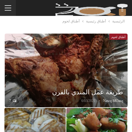
الرئيسية
أطباق رئيسية
أطباق لحوم
أطباق لحوم
طريقة عمل المندي بالفرن
7
6/03/2021
Nawq MOasq