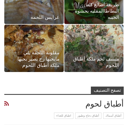
طريقة اصابع كبه
البطاطاالمقليه بحشوه
الجبنه
عرايس اللحمه
مقلوبة اللحمة يلي
منسف لحم ملكة أطباق
مابحبها رح يصير يحبها
اللحوم
ملكة أطباق اللحوم
تصفح التصنيف
أطباق لحوم
أطباق أسماك
أطباق دجاج وطيور
اطباق للغذاء