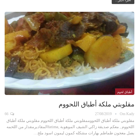
اقرأ أكثر...
أطباق لحوم
مقلوبتي ملكة أطباق اللحووم
66
27/08/2019
Om Kady
مقلوبتي ملكة أطباق اللحووممقلوبتي ملكة أطباق اللحووم مقلوبتي ملكة أطباق
اللحووم , معكم صديقة زاكي الشيف الموهوبة ,fatimaالمقاديرمقدار من اللحمه
بصل معجون طماطم بهارات مشكله كمون ليمون اسود ملح…