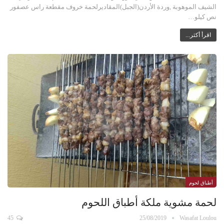
الشيف الموهوبة ,وردة الأردن(الجبل)المقاديرلحمة خروف مقطعة راس عصفور
نص كيلو…
اقرأ أكثر...
أطباق لحوم
لحمة مشوية ملكة أطباق اللحوم
45
25/08/2019
Wasafat Loulou