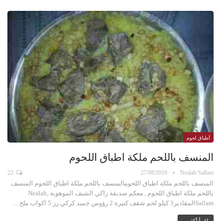
أطباق لحوم
المنسف باللحم ملكة اطباق اللحوم
22
27/08/2019
Nealah Sallam
المنسف باللحم ملكة اطباق اللحومالمنسف باللحم ملكة اطباق اللحوم المنسف
باللحم ملكة اطباق اللحوم , معكم صديقة زاكي الشيف الموهوبة ,Nealah
Sallamالمقادير3 كيلو لحم شقف كبيرة 2 رؤوس جميد كركي رز 5 اكواب ملح…